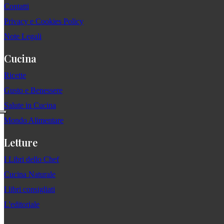
Contatti
Privacy e Cookies Policy
Note Legali
Cucina
Ricette
Gusto e Benessere
Salute in Cucina
Mondo Alimentare
Letture
I Libri dello Chef
Cucina Naturale
I libri consigliati
L'editoriale