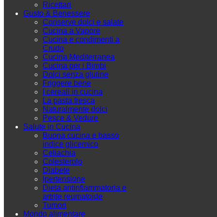
Ricettari
Gusto & Benessere
Conserve dolci e salate
Cucina a Vapore
Cucina e condimenti a
Crudo
Cucina Mediterranea
Cucina per i Bimbi
Dolci senza glutine
Friggere bene
I cereali in cucina
La pasta fresca
Naturalmente dolci
Pesce & Vedure
Salute in Cucina
Buona cucina e basso
indice glicemico
Celiachia
Colesterolo
Diabete
Ipertensione
Dieta antinfiammatoria e
artrite reumatoide
Tumori
Mondo alimentare