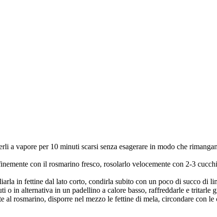
cerli a vapore per 10 minuti scarsi senza esagerare in modo che rimanga
rlo finemente con il rosmarino fresco, rosolarlo velocemente con 2-3 cucchi
iarla in fettine dal lato corto, condirla subito con un poco di succo di l
 o in alternativa in un padellino a calore basso, raffreddarle e tritarle 
rote al rosmarino, disporre nel mezzo le fettine di mela, circondare con l