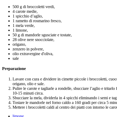
500 g di broccoletti verdi,
4 carote medie,
1 spicchio d’aglio,
1 rametto di rosmarino fresco,
1 mela verde,
1 limone,
50 g di mandorle sgusciate e tostate,
28 olive nere snocciolate,
origano,
zenzero in polvere,
olio extravergine d'oliva,
sale
Preparazione
Lavare con cura e dividere in cimette piccole i broccoletti, cuo
origano, olio e sale.
Pulire le carote e tagliarle a rondelle, sbucciare l’aglio e trita
10-15 minuti circa.
Sbucciare la mela, dividerla in 4 spicchi eliminando i semi e tagl
Tostare le mandorle nel forno caldo a 160 gradi per circa 5 minuti
Mettere i broccoletti caldi al centro dei piatti con intorno le ca
limone