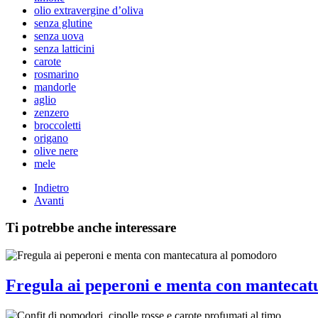
olio extravergine d’oliva
senza glutine
senza uova
senza latticini
carote
rosmarino
mandorle
aglio
zenzero
broccoletti
origano
olive nere
mele
Indietro
Avanti
Ti potrebbe anche interessare
Fregula ai peperoni e menta con mantecat