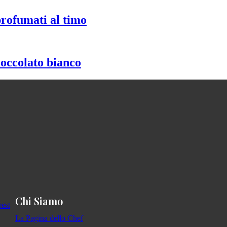
profumati al timo
ioccolato bianco
Chi Siamo
La Pagina dello Chef