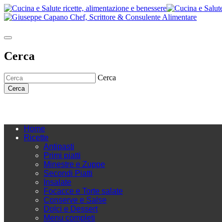
Cerca
Cerca
Cerca
Home
Ricette
Antipasti
Primi piatti
Minestre e Zuppe
Secondi Piatti
Insalate
Focacce e Torte salate
Conserve e Salse
Dolci e Dessert
Menu completi