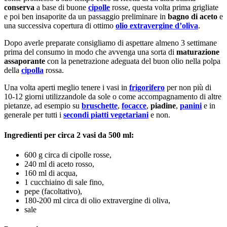
conserva
a base di buone
cipolle
rosse, questa volta prima grigliate
e poi ben insaporite da un passaggio preliminare in
bagno di aceto
e
una successiva copertura di ottimo
olio extravergine d’oliva
.
Dopo averle preparate consigliamo di aspettare almeno 3 settimane
prima del consumo in modo che avvenga una sorta di
maturazione
assaporante
con la penetrazione adeguata del buon olio nella polpa
della
cipolla
rossa.
Una volta aperti meglio tenere i vasi in
frigorifero
per non più di
10-12 giorni utilizzandole da sole o come accompagnamento di altre
pietanze, ad esempio su
bruschette
,
focacce
,
piadine
,
panini
e in
generale per tutti i
secondi piatti vegetariani
e non.
Ingredienti per circa 2 vasi da 500 ml:
600 g circa di cipolle rosse,
240 ml di aceto rosso,
160 ml di acqua,
1 cucchiaino di sale fino,
pepe (facoltativo),
180-200 ml circa di olio extravergine di oliva,
sale