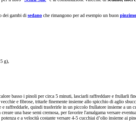
so dei gambi di
sedano
che rimangono per ad esempio un buon
pinzimo
45 g),
ore basso i pinoli per circa 5 minuti, lasciarli raffreddare e frullarli fi
ecchie e fibrose, tritarle finemente insieme allo spicchio di aglio sbucc
e raffreddarle, quindi trasferirle in un piccolo frullatore insieme a un c
 creare una base semi cremosa, per favorire l'amalgama versare eventu
 potenza e a velocità costante versare 4-5 cucchiai d’olio insieme ai pino