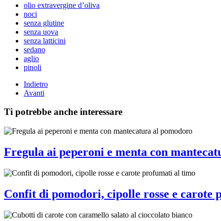
olio extravergine d’oliva
noci
senza glutine
senza uova
senza latticini
sedano
aglio
pinoli
Indietro
Avanti
Ti potrebbe anche interessare
Fregula ai peperoni e menta con mantecat
Confit di pomodori, cipolle rosse e carote 