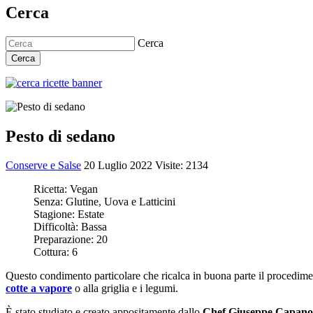
Cerca
Cerca
Cerca
Pesto di sedano
Conserve e Salse
20 Luglio 2022
Visite: 2134
Ricetta:
Vegan
Senza:
Glutine, Uova e Latticini
Stagione:
Estate
Difficoltà:
Bassa
Preparazione:
20
Cottura:
6
Questo condimento particolare che ricalca in buona parte il procedime
cotte a vapore
o alla griglia e i legumi.
È stato studiato e creato appositamente dallo
Chef Giuseppe Capano