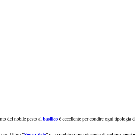
nto del nobile pesto al
basilico
è eccellente per condire ogni tipologia d
per il libro “
Senza Sale
” e la combinazione vincente di
sedano, noci e