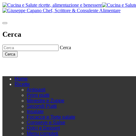
Cerca
Cerca
Cerca
Home
Ricette
Antipasti
Primi piatti
Minestre e Zuppe
Secondi Piatti
Insalate
Focacce e Torte salate
Conserve e Salse
Dolci e Dessert
Menu completi