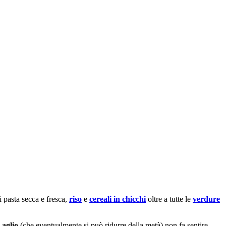
i pasta secca e fresca,
riso
e
cereali in chicchi
oltre a tutte le
verdure
 aglio
(che eventualmente si può ridurre della metà) non fa sentire