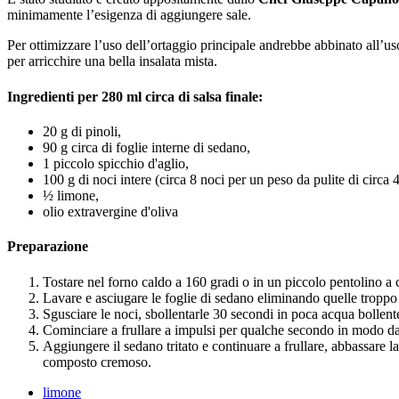
minimamente l’esigenza di aggiungere sale.
Per ottimizzare l’uso dell’ortaggio principale andrebbe abbinato all’u
per arricchire una bella insalata mista.
Ingredienti per 280 ml circa di salsa finale:
20 g di pinoli,
90 g circa di foglie interne di sedano,
1 piccolo spicchio d'aglio,
100 g di noci intere (circa 8 noci per un peso da pulite di circa 
½ limone,
olio extravergine d'oliva
Preparazione
Tostare nel forno caldo a 160 gradi o in un piccolo pentolino a cal
Lavare e asciugare le foglie di sedano eliminando quelle troppo v
Sgusciare le noci, sbollentarle 30 secondi in poca acqua bollente 
Cominciare a frullare a impulsi per qualche secondo in modo da
Aggiungere il sedano tritato e continuare a frullare, abbassare la
composto cremoso.
limone