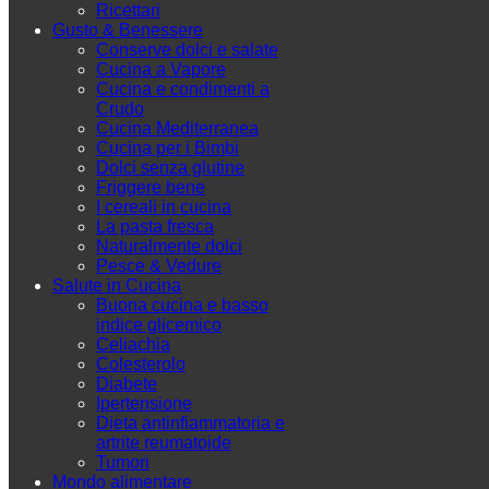
Ricettari
Gusto & Benessere
Conserve dolci e salate
Cucina a Vapore
Cucina e condimenti a
Crudo
Cucina Mediterranea
Cucina per i Bimbi
Dolci senza glutine
Friggere bene
I cereali in cucina
La pasta fresca
Naturalmente dolci
Pesce & Vedure
Salute in Cucina
Buona cucina e basso
indice glicemico
Celiachia
Colesterolo
Diabete
Ipertensione
Dieta antinfiammatoria e
artrite reumatoide
Tumori
Mondo alimentare