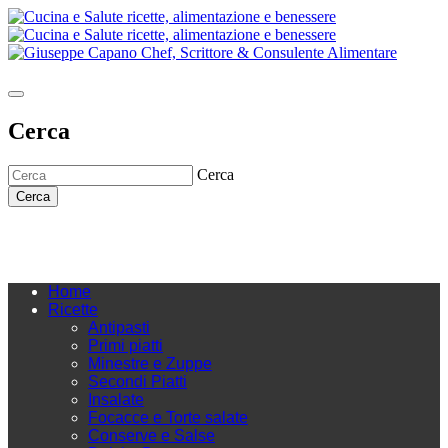
Cerca
Cerca
Cerca
Home
Ricette
Antipasti
Primi piatti
Minestre e Zuppe
Secondi Piatti
Insalate
Focacce e Torte salate
Conserve e Salse