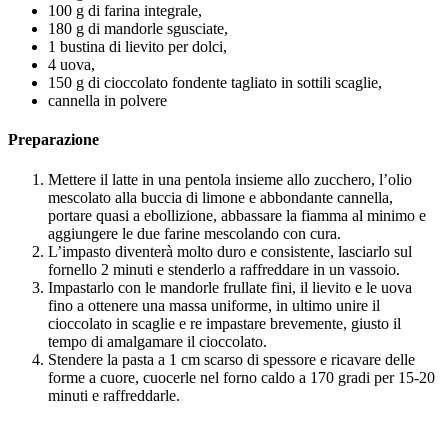
100 g di farina integrale,
180 g di mandorle sgusciate,
1 bustina di lievito per dolci,
4 uova,
150 g di cioccolato fondente tagliato in sottili scaglie,
cannella in polvere
Preparazione
Mettere il latte in una pentola insieme allo zucchero, l’olio
mescolato alla buccia di limone e abbondante cannella,
portare quasi a ebollizione, abbassare la fiamma al minimo e
aggiungere le due farine mescolando con cura.
L’impasto diventerà molto duro e consistente, lasciarlo sul
fornello 2 minuti e stenderlo a raffreddare in un vassoio.
Impastarlo con le mandorle frullate fini, il lievito e le uova
fino a ottenere una massa uniforme, in ultimo unire il
cioccolato in scaglie e re impastare brevemente, giusto il
tempo di amalgamare il cioccolato.
Stendere la pasta a 1 cm scarso di spessore e ricavare delle
forme a cuore, cuocerle nel forno caldo a 170 gradi per 15-20
minuti e raffreddarle.