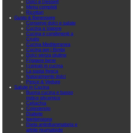
Dolci e Dessert
Menu completi
Ricettari
Gusto & Benessere
Conserve dolci e salate
Cucina a Vapore
Cucina e condimenti a
Crudo
Cucina Mediterranea
Cucina per i Bimbi
Dolci senza glutine
Friggere bene
I cereali in cucina
La pasta fresca
Naturalmente dolci
Pesce & Vedure
Salute in Cucina
Buona cucina e basso
indice glicemico
Celiachia
Colesterolo
Diabete
Ipertensione
Dieta antinfiammatoria e
artrite reumatoide