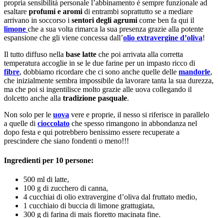
propria sensibilità personale l’abbinamento è sempre funzionale ad
esaltare
profumi e aromi
di entrambi soprattutto se a mediare
arrivano in soccorso i
sentori degli agrumi
come ben fa qui il
limone
che a sua volta rimarca la sua presenza grazie alla potente
espansione che gli viene concessa dall’
olio extravergine d’oliva
!
Il tutto diffuso nella
base latte
che poi arrivata alla corretta
temperatura accoglie in se le due farine per un impasto ricco di
fibre
, dobbiamo ricordare che ci sono anche quelle delle
mandorle
,
che inizialmente sembra impossibile da lavorare tanta la sua durezza,
ma che poi si ingentilisce molto grazie alle uova collegando il
dolcetto anche alla
tradizione pasquale
.
Non solo per le
uova
vere e proprie, il nesso si riferisce in parallelo
a quelle di
cioccolato
che spesso rimangono in abbondanza nel
dopo festa e qui potrebbero benissimo essere recuperate a
prescindere che siano fondenti o meno!!!
Ingredienti per 10 persone:
500 ml di latte,
100 g di zucchero di canna,
4 cucchiai di olio extravergine d’oliva dal fruttato medio,
1 cucchiaio di buccia di limone grattugiata,
300 g di farina di mais fioretto macinata fine.