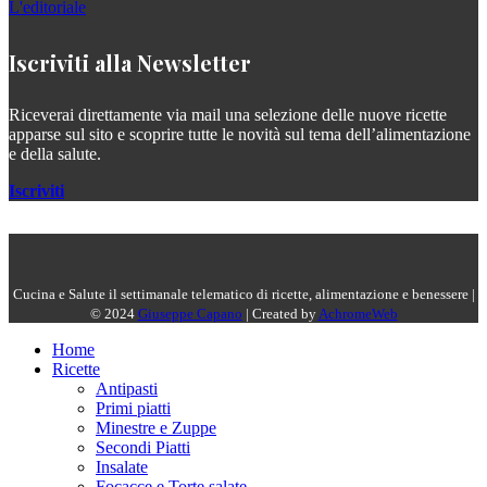
L'editoriale
Iscriviti alla Newsletter
Riceverai direttamente via mail una selezione delle nuove ricette
apparse sul sito e scoprire tutte le novità sul tema dell’alimentazione
e della salute.
Iscriviti
Cucina e Salute il settimanale telematico di ricette, alimentazione e benessere |
© 2024
Giuseppe Capano
| Created by
AchromeWeb
Home
Ricette
Antipasti
Primi piatti
Minestre e Zuppe
Secondi Piatti
Insalate
Focacce e Torte salate