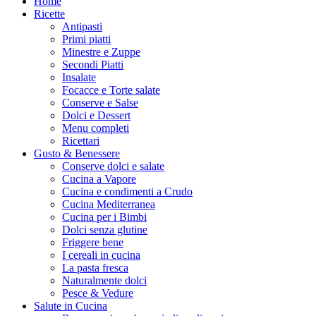
Home
Ricette
Antipasti
Primi piatti
Minestre e Zuppe
Secondi Piatti
Insalate
Focacce e Torte salate
Conserve e Salse
Dolci e Dessert
Menu completi
Ricettari
Gusto & Benessere
Conserve dolci e salate
Cucina a Vapore
Cucina e condimenti a Crudo
Cucina Mediterranea
Cucina per i Bimbi
Dolci senza glutine
Friggere bene
I cereali in cucina
La pasta fresca
Naturalmente dolci
Pesce & Vedure
Salute in Cucina