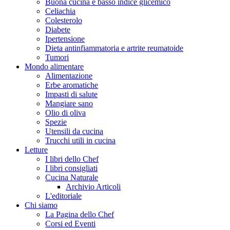
Buona cucina e basso indice glicemico
Celiachia
Colesterolo
Diabete
Ipertensione
Dieta antinfiammatoria e artrite reumatoide
Tumori
Mondo alimentare
Alimentazione
Erbe aromatiche
Impasti di salute
Mangiare sano
Olio di oliva
Spezie
Utensili da cucina
Trucchi utili in cucina
Letture
I libri dello Chef
I libri consigliati
Cucina Naturale
Archivio Articoli
L'editoriale
Chi siamo
La Pagina dello Chef
Corsi ed Eventi