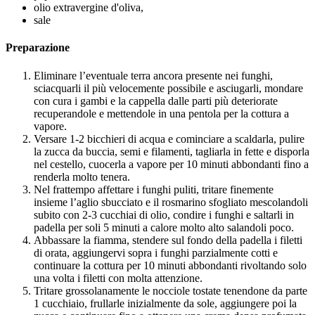
olio extravergine d'oliva,
sale
Preparazione
Eliminare l’eventuale terra ancora presente nei funghi,
sciacquarli il più velocemente possibile e asciugarli, mondare
con cura i gambi e la cappella dalle parti più deteriorate
recuperandole e mettendole in una pentola per la cottura a
vapore.
Versare 1-2 bicchieri di acqua e cominciare a scaldarla, pulire
la zucca da buccia, semi e filamenti, tagliarla in fette e disporla
nel cestello, cuocerla a vapore per 10 minuti abbondanti fino a
renderla molto tenera.
Nel frattempo affettare i funghi puliti, tritare finemente
insieme l’aglio sbucciato e il rosmarino sfogliato mescolandoli
subito con 2-3 cucchiai di olio, condire i funghi e saltarli in
padella per soli 5 minuti a calore molto alto salandoli poco.
Abbassare la fiamma, stendere sul fondo della padella i filetti
di orata, aggiungervi sopra i funghi parzialmente cotti e
continuare la cottura per 10 minuti abbondanti rivoltando solo
una volta i filetti con molta attenzione.
Tritare grossolanamente le nocciole tostate tenendone da parte
1 cucchiaio, frullarle inizialmente da sole, aggiungere poi la