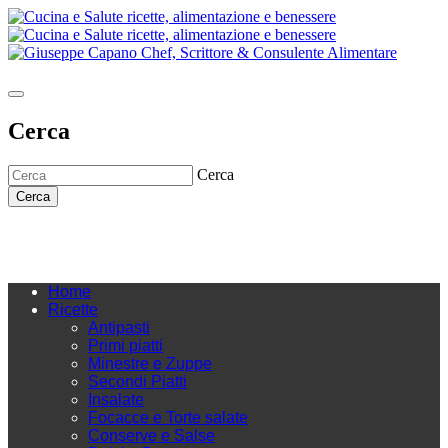
Cerca
Cerca
Cerca
Home
Ricette
Antipasti
Primi piatti
Minestre e Zuppe
Secondi Piatti
Insalate
Focacce e Torte salate
Conserve e Salse