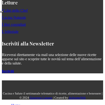
Letture
I Libri dello Chef
Cucina Naturale
I libri consigliati
L'editoriale
Iscriviti alla Newsletter
Riceverai direttamente via mail una selezione delle nuove ricette
apparse sul sito e scoprire tutte le novità sul tema dell’alimentazione
e della salute.
Iscriviti
Cucina e Salute il settimanale telematico di ricette, alimentazione e benessere |
© 2024
Giuseppe Capano
| Created by
AchromeWeb