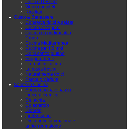
Dolci e Dessert
Menu completi
Ricettari
Gusto & Benessere
Conserve dolci e salate
Cucina a Vapore
Cucina e condimenti a
Crudo
Cucina Mediterranea
Cucina per i Bimbi
Dolci senza glutine
Friggere bene
I cereali in cucina
La pasta fresca
Naturalmente dolci
Pesce & Vedure
Salute in Cucina
Buona cucina e basso
indice glicemico
Celiachia
Colesterolo
Diabete
Ipertensione
Dieta antinfiammatoria e
artrite reumatoide