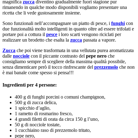
magnifica
zucca
diventino gradualmente fuori stagione pur
rimanendo in qualche modo disponibili vogliamo presentare una
ricetta che li vede gustosamente insieme.
Sono funzionali nell’accompagnare un piatto di pesce, i
funghi
con
due funzionalità molto intelligenti in quanto oltre ad essere trifolati e
portare poi a cottura il
pesce
i loro scarti vengono riciclati per
realizzare un brodetto che esalta la
zucca
passata a vapore.
Zucca
che poi viene trasformata in una vellutata purea aromatizzata
dalle
nocciole
con il piccante contrasto del
pepe nero
che
consigliamo sempre di scegliere della massima qualità possibile,
senza dimenticare però il tocco rinfrescante del
prezzemolo
che non
è mai banale come spesso si pensa!!!
Ingredienti per 4 persone:
400 g di funghi porcini o comuni champignon,
500 g di zucca delica,
1 spicchio d’aglio,
1 rametto di rosmarino fresco,
4 grandi filetti di orata da circa 150 g l’uno,
50 g di nocciole tostate,
1 cucchiaino raso di prezzemolo tritato,
pepe nero,