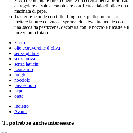
zucca e continuare fino a ottenere una crema densa profumata
da regolare di sale e completare con 1 cucchiaio di olio e una
macinata di pepe.
Trasferire le orate con tutti i funghi nei piatti e in un lato
mettere la purea di zucca, spremendola eventualmente con
una sacca da pasticceria, decorarla con le nocciole rimaste e il
prezzemolo tritato.
zucca
olio extravergine d’oliva
senza glutine
senza uova
senza latticini
rosmarino
funghi
nocciole
prezzemolo
pepe
orata
Indietro
Avanti
Ti potrebbe anche interessare