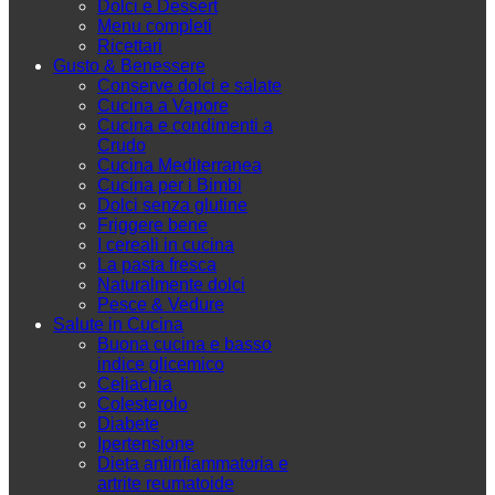
Dolci e Dessert
Menu completi
Ricettari
Gusto & Benessere
Conserve dolci e salate
Cucina a Vapore
Cucina e condimenti a
Crudo
Cucina Mediterranea
Cucina per i Bimbi
Dolci senza glutine
Friggere bene
I cereali in cucina
La pasta fresca
Naturalmente dolci
Pesce & Vedure
Salute in Cucina
Buona cucina e basso
indice glicemico
Celiachia
Colesterolo
Diabete
Ipertensione
Dieta antinfiammatoria e
artrite reumatoide