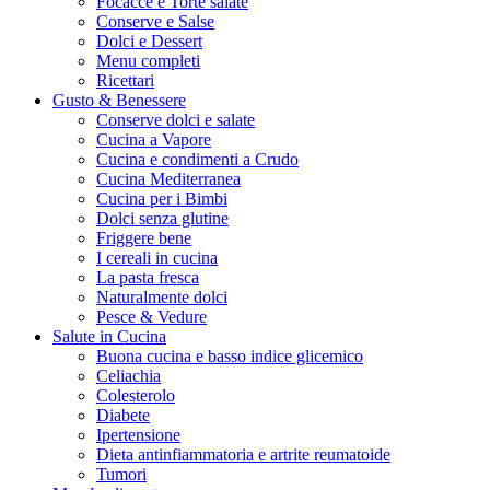
Focacce e Torte salate
Conserve e Salse
Dolci e Dessert
Menu completi
Ricettari
Gusto & Benessere
Conserve dolci e salate
Cucina a Vapore
Cucina e condimenti a Crudo
Cucina Mediterranea
Cucina per i Bimbi
Dolci senza glutine
Friggere bene
I cereali in cucina
La pasta fresca
Naturalmente dolci
Pesce & Vedure
Salute in Cucina
Buona cucina e basso indice glicemico
Celiachia
Colesterolo
Diabete
Ipertensione
Dieta antinfiammatoria e artrite reumatoide
Tumori