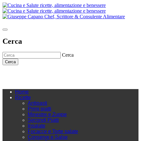
Cerca
Cerca
Cerca
Home
Ricette
Antipasti
Primi piatti
Minestre e Zuppe
Secondi Piatti
Insalate
Focacce e Torte salate
Conserve e Salse