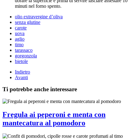
dorare la superficie e prima di servire lasciare assestare 10
minuti nel forno spento.
olio extravergine d’oliva
senza glutine
carote
uova
aglio
timo
tarassaco
gorgonzola
bietole
Indietro
Avanti
Ti potrebbe anche interessare
Fregula ai peperoni e menta con
mantecatura al pomodoro