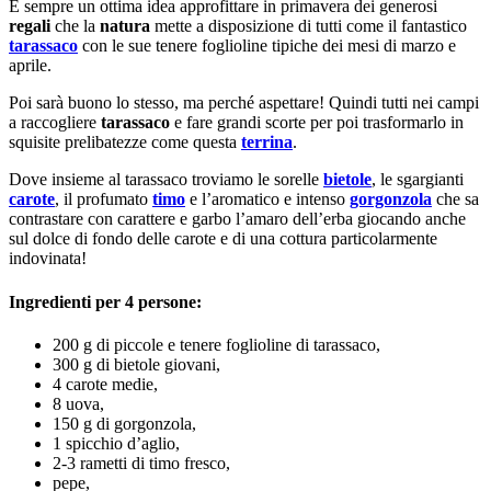
È sempre un ottima idea approfittare in primavera dei generosi
regali
che la
natura
mette a disposizione di tutti come il fantastico
tarassaco
con le sue tenere foglioline tipiche dei mesi di marzo e
aprile.
Poi sarà buono lo stesso, ma perché aspettare! Quindi tutti nei campi
a raccogliere
tarassaco
e fare grandi scorte per poi trasformarlo in
squisite prelibatezze come questa
terrina
.
Dove insieme al tarassaco troviamo le sorelle
bietole
, le sgargianti
carote
, il profumato
timo
e l’aromatico e intenso
gorgonzola
che sa
contrastare con carattere e garbo l’amaro dell’erba giocando anche
sul dolce di fondo delle carote e di una cottura particolarmente
indovinata!
Ingredienti per 4 persone:
200 g di piccole e tenere foglioline di tarassaco,
300 g di bietole giovani,
4 carote medie,
8 uova,
150 g di gorgonzola,
1 spicchio d’aglio,
2-3 rametti di timo fresco,
pepe,