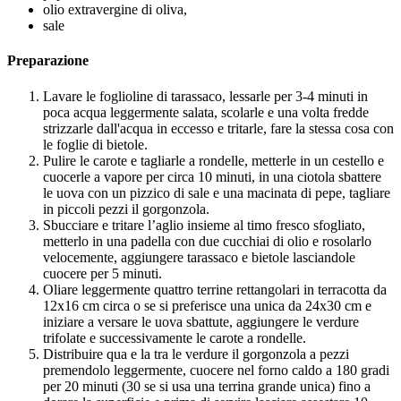
olio extravergine di oliva,
sale
Preparazione
Lavare le foglioline di tarassaco, lessarle per 3-4 minuti in
poca acqua leggermente salata, scolarle e una volta fredde
strizzarle dall'acqua in eccesso e tritarle, fare la stessa cosa con
le foglie di bietole.
Pulire le carote e tagliarle a rondelle, metterle in un cestello e
cuocerle a vapore per circa 10 minuti, in una ciotola sbattere
le uova con un pizzico di sale e una macinata di pepe, tagliare
in piccoli pezzi il gorgonzola.
Sbucciare e tritare l’aglio insieme al timo fresco sfogliato,
metterlo in una padella con due cucchiai di olio e rosolarlo
velocemente, aggiungere tarassaco e bietole lasciandole
cuocere per 5 minuti.
Oliare leggermente quattro terrine rettangolari in terracotta da
12x16 cm circa o se si preferisce una unica da 24x30 cm e
iniziare a versare le uova sbattute, aggiungere le verdure
trifolate e successivamente le carote a rondelle.
Distribuire qua e la tra le verdure il gorgonzola a pezzi
premendolo leggermente, cuocere nel forno caldo a 180 gradi
per 20 minuti (30 se si usa una terrina grande unica) fino a