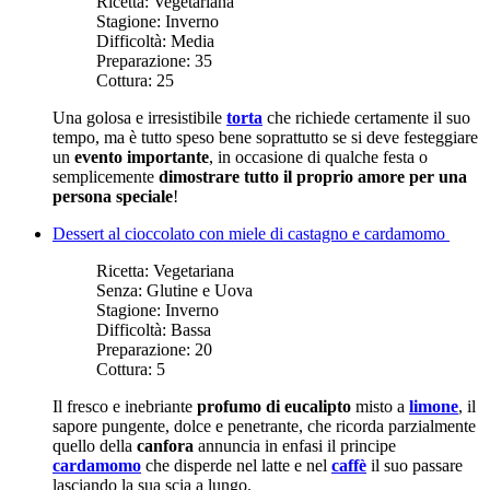
Ricetta:
Vegetariana
Stagione:
Inverno
Difficoltà:
Media
Preparazione:
35
Cottura:
25
Una golosa e irresistibile
torta
che richiede certamente il suo
tempo, ma è tutto speso bene soprattutto se si deve festeggiare
un
evento importante
, in occasione di qualche festa o
semplicemente
dimostrare tutto il proprio amore per una
persona speciale
!
Dessert al cioccolato con miele di castagno e cardamomo
Ricetta:
Vegetariana
Senza:
Glutine e Uova
Stagione:
Inverno
Difficoltà:
Bassa
Preparazione:
20
Cottura:
5
Il fresco e inebriante
profumo di eucalipto
misto a
limone
, il
sapore pungente, dolce e penetrante, che ricorda parzialmente
quello della
canfora
annuncia in enfasi il principe
cardamomo
che disperde nel latte e nel
caffè
il suo passare
lasciando la sua scia a lungo.