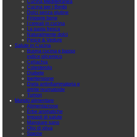
Cucina Mediterranea
Cucina per i Bimbi
Dolci senza glutine
Friggere bene
I cereali in cucina
La pasta fresca
Naturalmente dolci
Pesce & Vedure
Salute in Cucina
Buona cucina e basso
indice glicemico
Celiachia
Colesterolo
Diabete
Ipertensione
Dieta antinfiammatoria e
artrite reumatoide
Tumori
Mondo alimentare
Alimentazione
Erbe aromatiche
Impasti di salute
Mangiare sano
Olio di oliva
Spezie