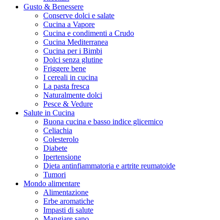
Gusto & Benessere
Conserve dolci e salate
Cucina a Vapore
Cucina e condimenti a Crudo
Cucina Mediterranea
Cucina per i Bimbi
Dolci senza glutine
Friggere bene
I cereali in cucina
La pasta fresca
Naturalmente dolci
Pesce & Vedure
Salute in Cucina
Buona cucina e basso indice glicemico
Celiachia
Colesterolo
Diabete
Ipertensione
Dieta antinfiammatoria e artrite reumatoide
Tumori
Mondo alimentare
Alimentazione
Erbe aromatiche
Impasti di salute
Mangiare sano