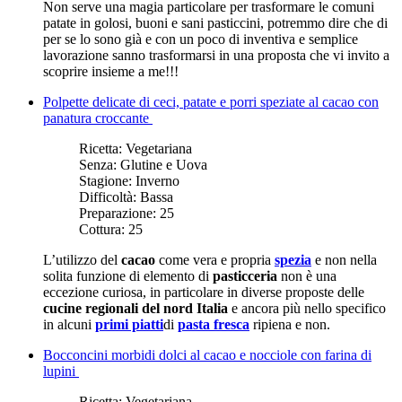
Non serve una magia particolare per trasformare le comuni
patate in golosi, buoni e sani pasticcini, potremmo dire che di
per se lo sono già e con un poco di inventiva e semplice
lavorazione sanno trasformarsi in una proposta che vi invito a
scoprire insieme a me!!!
Polpette delicate di ceci, patate e porri speziate al cacao con
panatura croccante
Ricetta:
Vegetariana
Senza:
Glutine e Uova
Stagione:
Inverno
Difficoltà:
Bassa
Preparazione:
25
Cottura:
25
L’utilizzo del
cacao
come vera e propria
spezia
e non nella
solita funzione di elemento di
pasticceria
non è una
eccezione curiosa, in particolare in diverse proposte delle
cucine regionali del nord Italia
e ancora più nello specifico
in alcuni
primi piatti
di
pasta fresca
ripiena e non.
Bocconcini morbidi dolci al cacao e nocciole con farina di
lupini
Ricetta:
Vegetariana