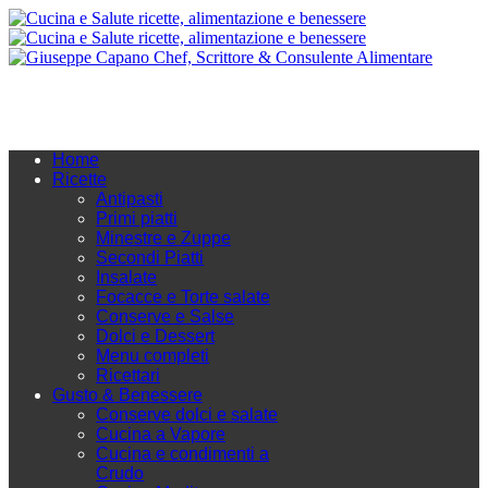
Home
Ricette
Antipasti
Primi piatti
Minestre e Zuppe
Secondi Piatti
Insalate
Focacce e Torte salate
Conserve e Salse
Dolci e Dessert
Menu completi
Ricettari
Gusto & Benessere
Conserve dolci e salate
Cucina a Vapore
Cucina e condimenti a
Crudo