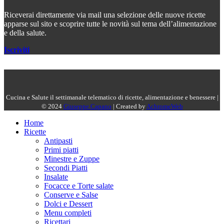
Riceverai direttamente via mail una selezione delle nuove ricette
apparse sul sito e scoprire tutte le novità sul tema dell’alimentazione
e della salute.
Iscriviti
Cucina e Salute il settimanale telematico di ricette, alimentazione e benessere |
© 2024
Giuseppe Capano
| Created by
AchromeWeb
Home
Ricette
Antipasti
Primi piatti
Minestre e Zuppe
Secondi Piatti
Insalate
Focacce e Torte salate
Conserve e Salse
Dolci e Dessert
Menu completi
Ricettari