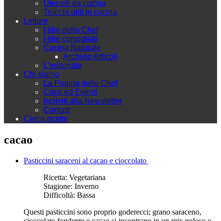
Utensili da cucina
Trucchi utili in cucina
Letture
I libri dello Chef
I libri consigliati
Cucina Naturale
Archivio Articoli
L'editoriale
Chi siamo
La Pagina dello Chef
Corsi ed Eventi
Iscriviti alla Newsletter
Contatti
Cerca ricette
cacao
Pasticcini saraceni al cacao e cioccolato
Ricetta:
Vegetariana
Stagione:
Inverno
Difficoltà:
Bassa
Questi pasticcini sono proprio goderecci; grano saraceno,
cioccolato fondente e cacao si incontrano in un mix goloso e