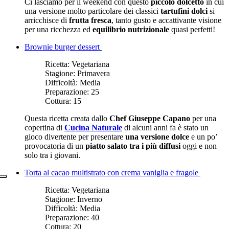
Ci lasciamo per il weekend con questo
piccolo dolcetto
in cui
una versione molto particolare dei classici
tartufini dolci
si
arricchisce di
frutta fresca
, tanto gusto e accattivante visione
per una ricchezza ed
equilibrio nutrizionale
quasi perfetti!
Brownie burger dessert
Ricetta:
Vegetariana
Stagione:
Primavera
Difficoltà:
Media
Preparazione:
25
Cottura:
15
Questa ricetta creata dallo
Chef Giuseppe Capano
per una
copertina di
Cucina Naturale
di alcuni anni fa è stato un
gioco divertente per presentare
una versione dolce
e un po’
provocatoria di un
piatto salato tra i più diffusi
oggi e non
solo tra i giovani.
Torta al cacao multistrato con crema vaniglia e fragole
Ricetta:
Vegetariana
Stagione:
Inverno
Difficoltà:
Media
Preparazione:
40
Cottura:
20