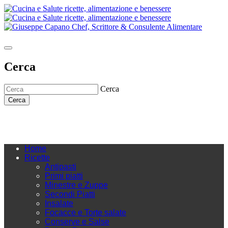
Cerca
Cerca
Cerca
Home
Ricette
Antipasti
Primi piatti
Minestre e Zuppe
Secondi Piatti
Insalate
Focacce e Torte salate
Conserve e Salse