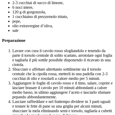
2-3 cucchiai di succo di limone,
6 noci intere,
120 g di gorgonzola,
1 cucchiaino di prezzemolo tritato,
pepe,
olio extravergine d’oliva,
sale
Preparazione
Lavare con cura il cavolo rosso sfogliandolo e tenendo da
parte il torsolo centrale di solito scartato, arrotolare ogni foglia
e tagliarla il più sottile possibile disponendo il ricavato in una
ciotola.
Sbucciare e affettare altrettanto sottilmente sia il torsolo
centrale che la cipolla rossa, metterli in una padella con 2-3
cucchiai di olio e rosolarli a calore medio per 5 minuti.
Aggiungere le foglie di cavolo rosso e il timo, salare, coprire e
lasciare brasare il cavolo per 10 minuti abbondanti a calore
medio basso, in ultimo aggiungere l’aceto e lasciarlo sfumare
pepando abbondantemente.
Lasciare raffreddare e nel frattempo dividere in 3 parti uguali
e tostare le fette di pane su una griglia per alcuni minuti,
sbucciare la mela eliminando semi e torsolo, tagliarla a cubetti