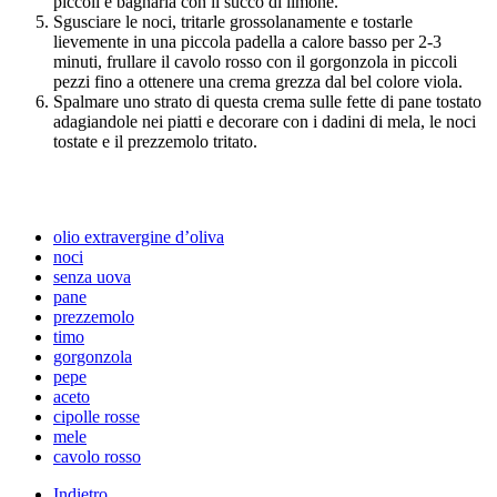
piccoli e bagnarla con il succo di limone.
Sgusciare le noci, tritarle grossolanamente e tostarle
lievemente in una piccola padella a calore basso per 2-3
minuti, frullare il cavolo rosso con il gorgonzola in piccoli
pezzi fino a ottenere una crema grezza dal bel colore viola.
Spalmare uno strato di questa crema sulle fette di pane tostato
adagiandole nei piatti e decorare con i dadini di mela, le noci
tostate e il prezzemolo tritato.
olio extravergine d’oliva
noci
senza uova
pane
prezzemolo
timo
gorgonzola
pepe
aceto
cipolle rosse
mele
cavolo rosso
Indietro