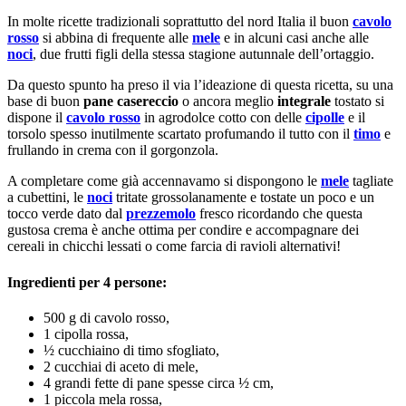
In molte ricette tradizionali soprattutto del nord Italia il buon
cavolo
rosso
si abbina di frequente alle
mele
e in alcuni casi anche alle
noci
, due frutti figli della stessa stagione autunnale dell’ortaggio.
Da questo spunto ha preso il via l’ideazione di questa ricetta, su una
base di buon
pane casereccio
o ancora meglio
integrale
tostato si
dispone il
cavolo rosso
in agrodolce cotto con delle
cipolle
e il
torsolo spesso inutilmente scartato profumando il tutto con il
timo
e
frullando in crema con il gorgonzola.
A completare come già accennavamo si dispongono le
mele
tagliate
a cubettini, le
noci
tritate grossolanamente e tostate un poco e un
tocco verde dato dal
prezzemolo
fresco ricordando che questa
gustosa crema è anche ottima per condire e accompagnare dei
cereali in chicchi lessati o come farcia di ravioli alternativi!
Ingredienti per 4 persone:
500 g di cavolo rosso,
1 cipolla rossa,
½ cucchiaino di timo sfogliato,
2 cucchiai di aceto di mele,
4 grandi fette di pane spesse circa ½ cm,
1 piccola mela rossa,