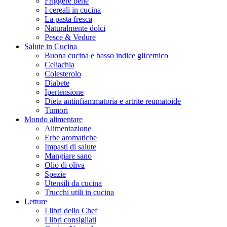
Friggere bene
I cereali in cucina
La pasta fresca
Naturalmente dolci
Pesce & Vedure
Salute in Cucina
Buona cucina e basso indice glicemico
Celiachia
Colesterolo
Diabete
Ipertensione
Dieta antinfiammatoria e artrite reumatoide
Tumori
Mondo alimentare
Alimentazione
Erbe aromatiche
Impasti di salute
Mangiare sano
Olio di oliva
Spezie
Utensili da cucina
Trucchi utili in cucina
Letture
I libri dello Chef
I libri consigliati