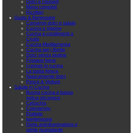
Dolci e Dessert
Menu completi
Ricettari
Gusto & Benessere
Conserve dolci e salate
Cucina a Vapore
Cucina e condimenti a
Crudo
Cucina Mediterranea
Cucina per i Bimbi
Dolci senza glutine
Friggere bene
I cereali in cucina
La pasta fresca
Naturalmente dolci
Pesce & Vedure
Salute in Cucina
Buona cucina e basso
indice glicemico
Celiachia
Colesterolo
Diabete
Ipertensione
Dieta antinfiammatoria e
artrite reumatoide