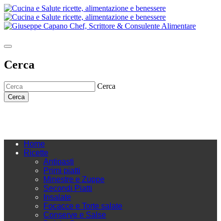
Cerca
Cerca
Cerca
Home
Ricette
Antipasti
Primi piatti
Minestre e Zuppe
Secondi Piatti
Insalate
Focacce e Torte salate
Conserve e Salse