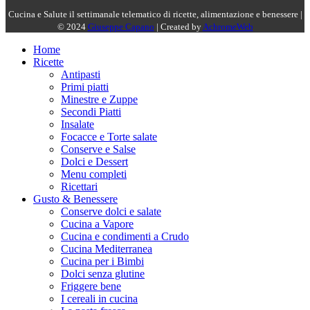
Cucina e Salute il settimanale telematico di ricette, alimentazione e benessere |
© 2024
Giuseppe Capano
| Created by
AchromeWeb
Home
Ricette
Antipasti
Primi piatti
Minestre e Zuppe
Secondi Piatti
Insalate
Focacce e Torte salate
Conserve e Salse
Dolci e Dessert
Menu completi
Ricettari
Gusto & Benessere
Conserve dolci e salate
Cucina a Vapore
Cucina e condimenti a Crudo
Cucina Mediterranea
Cucina per i Bimbi
Dolci senza glutine
Friggere bene
I cereali in cucina