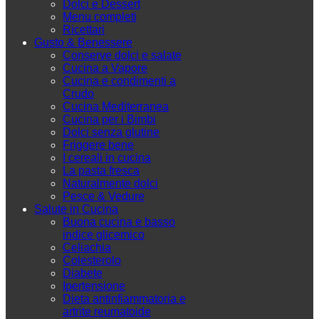
Dolci e Dessert
Menu completi
Ricettari
Gusto & Benessere
Conserve dolci e salate
Cucina a Vapore
Cucina e condimenti a
Crudo
Cucina Mediterranea
Cucina per i Bimbi
Dolci senza glutine
Friggere bene
I cereali in cucina
La pasta fresca
Naturalmente dolci
Pesce & Vedure
Salute in Cucina
Buona cucina e basso
indice glicemico
Celiachia
Colesterolo
Diabete
Ipertensione
Dieta antinfiammatoria e
artrite reumatoide