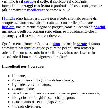
viaggino tra
il
crudo
e il cotto
, il morbido e il croccante,
intrecciando
ortaggi con frutta
o prodotti del bosco con presenze
più intimamente
mediterranee
come le olive.
I
funghi
sono lasciati a crudo e non è certo anomalo perché da
sempre esaltano senza alcuna cottura alcune delle più buone
insalate
, naturalmente meglio se pregiati come gli eccellenti
porcini
,
ma anche quelli più comuni sono ottimi se il condimento che li
accompagna li sa valorizzare a dovere.
Qui è un emulsione profumata al
timo
, mentre le
carote
si fanno
ammaliare dai
semi di anice
(o cumino per chi ama sentori più
orientali) in un passaggio in padella brevissimo per lasciare in
sottofondo il loro cuore vigoroso di radice!
Ingredienti per 4 persone:
1 limone,
½ cucchiaino di foglioline di timo fresco,
1 grande avocado maturo,
4 carote medie,
circa 15 semi di anice o cumino per un gusto più orientale,
250 g circa di funghi freschi champignon,
1 cucchiaino di semi di papavero,
4 grandi olive nere,