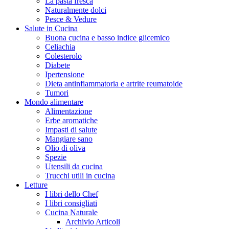
La pasta fresca
Naturalmente dolci
Pesce & Vedure
Salute in Cucina
Buona cucina e basso indice glicemico
Celiachia
Colesterolo
Diabete
Ipertensione
Dieta antinfiammatoria e artrite reumatoide
Tumori
Mondo alimentare
Alimentazione
Erbe aromatiche
Impasti di salute
Mangiare sano
Olio di oliva
Spezie
Utensili da cucina
Trucchi utili in cucina
Letture
I libri dello Chef
I libri consigliati
Cucina Naturale
Archivio Articoli