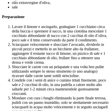
olio extravergine d'oliva,
sale
Preparazione
Lavare il limone e asciugarlo, grattugiare 1 cucchiaino circa
della buccia e spremere il succo, in una ciotolina mescolare 1
cucchiaio abbondante di succo con 2 cucchiai di olio d’oliva,
poco sale e il timo conservando da parte il condimento.
Sciacquare velocemente e sbucciare l’avocado, dividerlo in
piccoli pezzi e metterlo in un bicchiere alto da frullatore,
aggiungere il restante succo di limone, un pizzico di sale e 1
cucchiaio abbondante di olio, frullare fino a ottenere una
densa e verde crema.
Sbucciare le carote con un pelapatate e una volta ben pulite
utilizzando sempre lo stesso strumento (o uno analogo)
ricavare dalle carote tante sottili striscioline.
Condirle con i semi di anice o cumino tritati finemente, poco
sale e 2 cucchiai di olio, in una padella a calore molto alto
saltarle per 1-2 minuti circa mantenendole gustosamente
croccanti.
Mondare con cura i funghi eliminando la parte finale terrosa,
pulirli con un panno inumidito, solo se strettamente necessario
sciacquarli in acqua molto velocemente e in seguito asciugarli