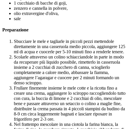
1 cucchiaio di bacche di goji,
zenzero e cannella in polvere,
olio extravergine d'oliva,
sale
Preparazione
Sbucciare le mele e tagliarle in piccoli pezzi mettendole
direttamente in una casseruola medio piccola, aggiungere 125
ml di acqua e cuocerle per 5-10 minuti fino a renderle tenere.
Scolarle attraverso un colino schiacciandole in parte in modo
da recuperare più liquido possibile, rimetterlo in casseruola
insieme a 2 cucchiai di zucchero di canna, scioglierlo
completamente a calore medio, abbassare la fiamma,
aggiungere l’agaragar e cuocere per 2 minuti formando un
denso sciroppo.
Frullare finemente insieme le mele cotte e la ricotta fino a
creare una crema, aggiungere lo sciroppo raccogliendolo tutto
con cura, la buccia di limone e 2 cucchiai di olio, mescolare
bene e passare attraverso un setaccio o colino a maglie fine,
distribuire la crema passata in 4 piccoli stampini da budino da
8-9 cm circa leggermente bagnati e lasciare riposare in
frigorifero per 2-3 ore.
Nel frattempo mescolare in una ciotola la farina bianca, la