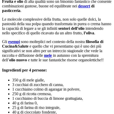
Frutta e olio
di alta qualità sono un binomio fantastico che consente
combinazioni gustose, buone ed equilibrate nei
dessert
di
pasticceria
.
Le molecole complessive della frutta, non solo quelle dolci, la
pastosità della sua polpa quando trasformata in purea o crema hanno
la capacità di legare a se gli infiniti
sentori dell’olio
intendendo
nello specifico di quello ricavato da un altro frutto,
l’oliva
.
Gli
esempi
sono molteplici nel contesto della nostra
filosofia di
Cucina&Salute
e quello che vi presentiamo qui è uno dei più
significativi se non altro per un intreccio stagionale che vede la
raccolta e diffusione delle
mele
in autunno con la spremitura
dell’
olio nuovo
e tutte le sue fantastiche risorse organolettiche!!
Ingredienti per 4 persone:
350 g di mele gialle,
3 cucchiai di zucchero di canna,
1 cucchiaino colmo di agaragar in polvere,
250 g di ricotta cremosa,
1 cucchiaino di buccia di limone grattugiata,
40 g di farina 0,
25 g di farina di riso integrale,
40 g di cioccolato fondente,