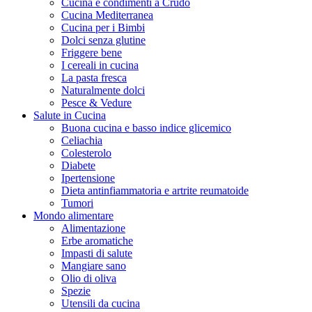
Cucina e condimenti a Crudo
Cucina Mediterranea
Cucina per i Bimbi
Dolci senza glutine
Friggere bene
I cereali in cucina
La pasta fresca
Naturalmente dolci
Pesce & Vedure
Salute in Cucina
Buona cucina e basso indice glicemico
Celiachia
Colesterolo
Diabete
Ipertensione
Dieta antinfiammatoria e artrite reumatoide
Tumori
Mondo alimentare
Alimentazione
Erbe aromatiche
Impasti di salute
Mangiare sano
Olio di oliva
Spezie
Utensili da cucina