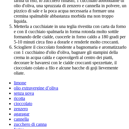
farina di riso, lo zucchero rimasto, 1 cucchiaio abbondante di
olio d'oliva, una spruzzata di zenzero e cannella in polvere, un
pizzico di sale e la poca acqua necessaria a formare una
cremina spalmabile abbastanza morbida ma non troppo
liquida.
Metterla a cucchiaiate in una teglia rivestita con carta da forno
e con il cucchiaio spalmarla in forma rotonda molto sottile
formando delle cialde, cuocerle in forno caldo a 180 gradi per
5-10 minuti circa fino a dorarle e renderle molto croccanti.
Sciogliere il cioccolato fondente a bagnomaria e aromatizzarlo
con 1 cucchiaino d'olio d'oliva, bagnare gli stampini della
crema in acqua calda e capovolgerli al centro dei piatti,
decorare le bavaresi con le cialde croccanti spezzettate, il
cioccolato colato a filo e alcune bacche di goji lievemente
oliate.
limone
olio extravergine d’oliva
senza uova
ricotta
cioccolato
zenzero
agaragar
cannella
zucchero di canna