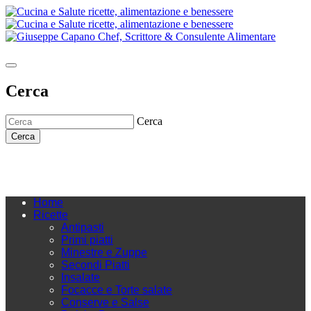
Cerca
Cerca
Cerca
Home
Ricette
Antipasti
Primi piatti
Minestre e Zuppe
Secondi Piatti
Insalate
Focacce e Torte salate
Conserve e Salse