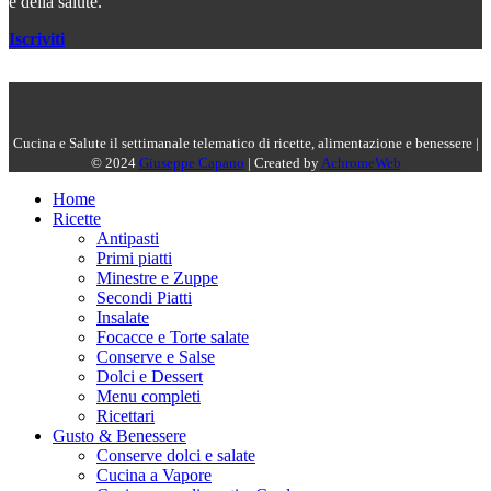
e della salute.
Iscriviti
Cucina e Salute il settimanale telematico di ricette, alimentazione e benessere |
© 2024
Giuseppe Capano
| Created by
AchromeWeb
Home
Ricette
Antipasti
Primi piatti
Minestre e Zuppe
Secondi Piatti
Insalate
Focacce e Torte salate
Conserve e Salse
Dolci e Dessert
Menu completi
Ricettari
Gusto & Benessere
Conserve dolci e salate
Cucina a Vapore