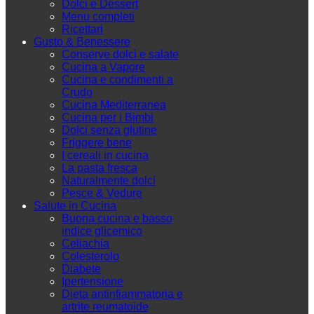
Dolci e Dessert
Menu completi
Ricettari
Gusto & Benessere
Conserve dolci e salate
Cucina a Vapore
Cucina e condimenti a
Crudo
Cucina Mediterranea
Cucina per i Bimbi
Dolci senza glutine
Friggere bene
I cereali in cucina
La pasta fresca
Naturalmente dolci
Pesce & Vedure
Salute in Cucina
Buona cucina e basso
indice glicemico
Celiachia
Colesterolo
Diabete
Ipertensione
Dieta antinfiammatoria e
artrite reumatoide