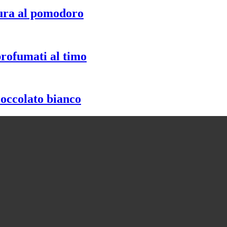
ura al pomodoro
profumati al timo
ioccolato bianco