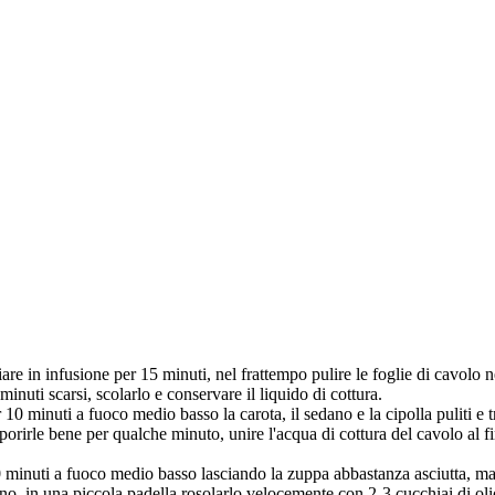
are in infusione per 15 minuti, nel frattempo pulire le foglie di cavolo ne
 minuti scarsi, scolarlo e conservare il liquido di cottura.
 10 minuti a fuoco medio basso la carota, il sedano e la cipolla puliti e t
porirle bene per qualche minuto, unire l'acqua di cottura del cavolo al fin
 minuti a fuoco medio basso lasciando la zuppa abbastanza asciutta, ma
rino, in una piccola padella rosolarlo velocemente con 2-3 cucchiai di oli