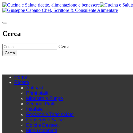
Cerca
Cerca
Cerca
Home
Ricette
Antipasti
Primi piatti
Minestre e Zuppe
Secondi Piatti
Insalate
Focacce e Torte salate
Conserve e Salse
Dolci e Dessert
Menu completi