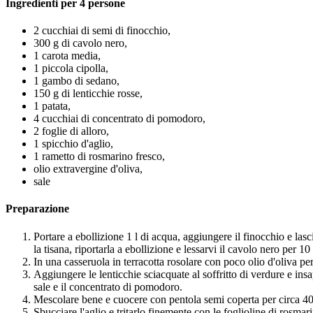
Ingredienti per 4 persone
2 cucchiai di semi di finocchio,
300 g di cavolo nero,
1 carota media,
1 piccola cipolla,
1 gambo di sedano,
150 g di lenticchie rosse,
1 patata,
4 cucchiai di concentrato di pomodoro,
2 foglie di alloro,
1 spicchio d'aglio,
1 rametto di rosmarino fresco,
olio extravergine d'oliva,
sale
Preparazione
Portare a ebollizione 1 l di acqua, aggiungere il finocchio e lasci
la tisana, riportarla a ebollizione e lessarvi il cavolo nero per 10
In una casseruola in terracotta rosolare con poco olio d'oliva per
Aggiungere le lenticchie sciacquate al soffritto di verdure e insa
sale e il concentrato di pomodoro.
Mescolare bene e cuocere con pentola semi coperta per circa 40
Sbucciare l'aglio e tritarlo finemente con le foglioline di rosma