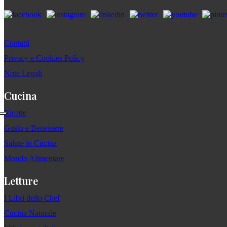
Contatti
Privacy e Cookies Policy
Note Legali
Cucina
Ricette
Gusto e Benessere
Salute in Cucina
Mondo Alimentare
Letture
I Libri dello Chef
Cucina Naturale