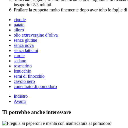
insaporire 2-3 minuti.
Frullare la zuppetta molto finemente dopo aver tolto le foglie d
cipolle
patate
alloro
olio extravergine d’oliva
senza glutine
senza uova
senza latticini
carote
sedano
rosmarino
lenticchie
semi di finocchio
cavolo nero
conentrato di pomodoro
Indietro
Avanti
Ti potrebbe anche interessare