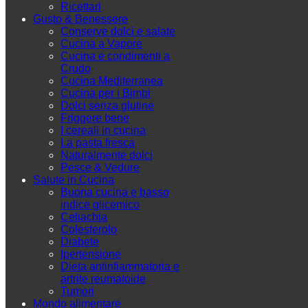
Ricettari
Gusto & Benessere
Conserve dolci e salate
Cucina a Vapore
Cucina e condimenti a
Crudo
Cucina Mediterranea
Cucina per i Bimbi
Dolci senza glutine
Friggere bene
I cereali in cucina
La pasta fresca
Naturalmente dolci
Pesce & Vedure
Salute in Cucina
Buona cucina e basso
indice glicemico
Celiachia
Colesterolo
Diabete
Ipertensione
Dieta antinfiammatoria e
artrite reumatoide
Tumori
Mondo alimentare