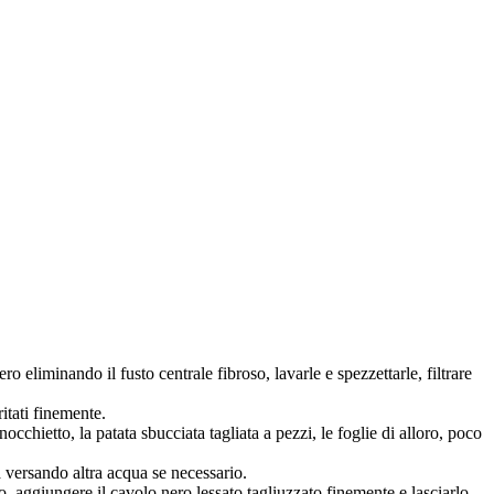
ro eliminando il fusto centrale fibroso, lavarle e spezzettarle, filtrare
ritati finemente.
occhietto, la patata sbucciata tagliata a pezzi, le foglie di alloro, poco
 versando altra acqua se necessario.
o, aggiungere il cavolo nero lessato tagliuzzato finemente e lasciarlo