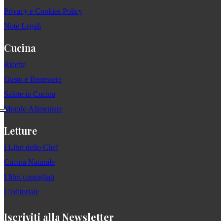
Privacy e Cookies Policy
Note Legali
Cucina
Ricette
Gusto e Benessere
Salute in Cucina
Mondo Alimentare
Letture
I Libri dello Chef
Cucina Naturale
I libri consigliati
L'editoriale
Iscriviti alla Newsletter