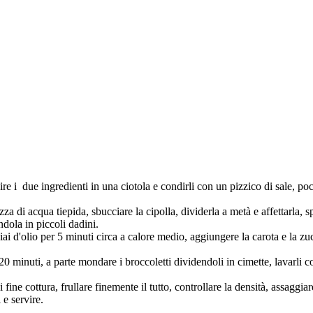
nire i due ingredienti in una ciotola e condirli con un pizzico di sale, 
a di acqua tiepida, sbucciare la cipolla, dividerla a metà e affettarla, sp
ndola in piccoli dadini.
ai d'olio per 5 minuti circa a calore medio, aggiungere la carota e la zuc
 minuti, a parte mondare i broccoletti dividendoli in cimette, lavarli con 
ne cottura, frullare finemente il tutto, controllare la densità, assaggiare
 e servire.