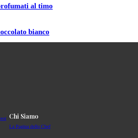
profumati al timo
ioccolato bianco
Chi Siamo
La Pagina dello Chef