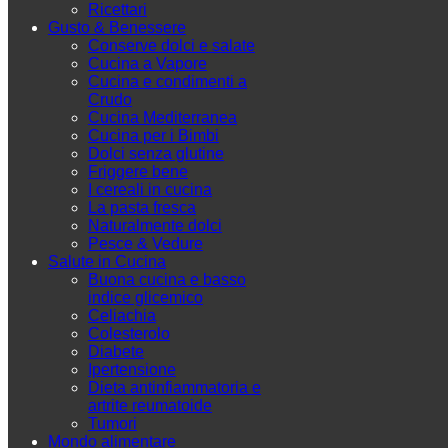
Ricettari
Gusto & Benessere
Conserve dolci e salate
Cucina a Vapore
Cucina e condimenti a
Crudo
Cucina Mediterranea
Cucina per i Bimbi
Dolci senza glutine
Friggere bene
I cereali in cucina
La pasta fresca
Naturalmente dolci
Pesce & Vedure
Salute in Cucina
Buona cucina e basso
indice glicemico
Celiachia
Colesterolo
Diabete
Ipertensione
Dieta antinfiammatoria e
artrite reumatoide
Tumori
Mondo alimentare