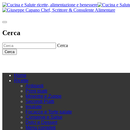
Cerca
Cerca
Cerca
Home
Ricette
Antipasti
Primi piatti
Minestre e Zuppe
Secondi Piatti
Insalate
Focacce e Torte salate
Conserve e Salse
Dolci e Dessert
Menu completi