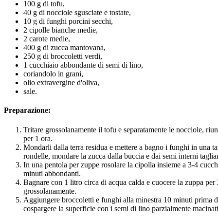
100 g di tofu,
40 g di nocciole sgusciate e tostate,
10 g di funghi porcini secchi,
2 cipolle bianche medie,
2 carote medie,
400 g di zucca mantovana,
250 g di broccoletti verdi,
1 cucchiaio abbondante di semi di lino,
coriandolo in grani,
olio extravergine d'oliva,
sale.
Preparazione:
Tritare grossolanamente il tofu e separatamente le nocciole, riu
per 1 ora.
Mondarli dalla terra residua e mettere a bagno i funghi in una tazz
rondelle, mondare la zucca dalla buccia e dai semi interni taglia
In una pentola per zuppe rosolare la cipolla insieme a 3-4 cucchi
minuti abbondanti.
Bagnare con 1 litro circa di acqua calda e cuocere la zuppa per 20
grossolanamente.
Aggiungere broccoletti e funghi alla minestra 10 minuti prima di fi
cospargere la superficie con i semi di lino parzialmente macinati