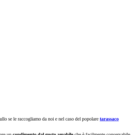
llo se le raccogliamo da noi e nel caso del popolare
tarassaco
zare un
condimento dal gusto amabile
che è facilmente conservabile