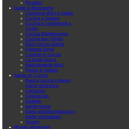
Ricettari
Gusto & Benessere
Conserve dolci e salate
Cucina a Vapore
Cucina e condimenti a
Crudo
Cucina Mediterranea
Cucina per i Bimbi
Dolci senza glutine
Friggere bene
I cereali in cucina
La pasta fresca
Naturalmente dolci
Pesce & Vedure
Salute in Cucina
Buona cucina e basso
indice glicemico
Celiachia
Colesterolo
Diabete
Ipertensione
Dieta antinfiammatoria e
artrite reumatoide
Tumori
Mondo alimentare