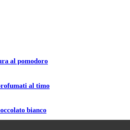
ura al pomodoro
profumati al timo
ioccolato bianco