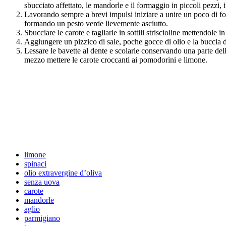
sbucciato affettato, le mandorle e il formaggio in piccoli pezzi,
Lavorando sempre a brevi impulsi iniziare a unire un poco di fogl
formando un pesto verde lievemente asciutto.
Sbucciare le carote e tagliarle in sottili striscioline mettendole 
Aggiungere un pizzico di sale, poche gocce di olio e la buccia d
Lessare le bavette al dente e scolarle conservando una parte dell
mezzo mettere le carote croccanti ai pomodorini e limone.
limone
spinaci
olio extravergine d’oliva
senza uova
carote
mandorle
aglio
parmigiano