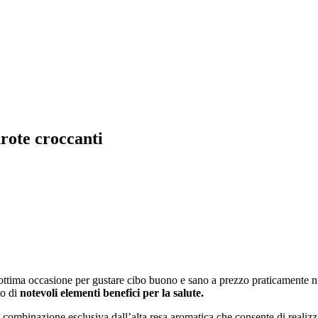
arote croccanti
tima occasione per gustare cibo buono e sano a prezzo praticamente nu
to di
notevoli elementi benefici per la salute.
a combinazione esclusiva dall’alta resa aromatica che consente di realiz