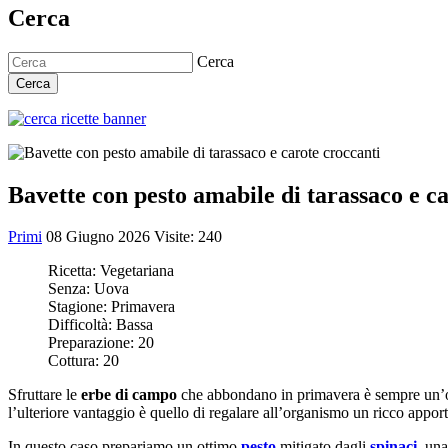
Cerca
Cerca
Cerca
Bavette con pesto amabile di tarassaco e c
Primi
08 Giugno 2026
Visite: 240
Ricetta:
Vegetariana
Senza:
Uova
Stagione:
Primavera
Difficoltà:
Bassa
Preparazione:
20
Cottura:
20
Sfruttare le
erbe di campo
che abbondano in primavera è sempre un’ot
l’ulteriore vantaggio è quello di regalare all’organismo un ricco appor
In questo caso prepariamo un ottimo
pesto
mitigato dagli
spinaci
, un