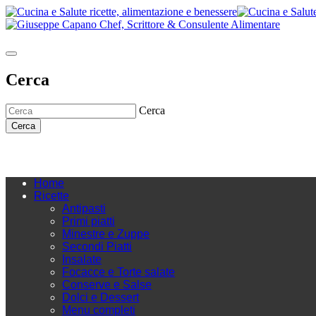
Cerca
Cerca
Cerca
Home
Ricette
Antipasti
Primi piatti
Minestre e Zuppe
Secondi Piatti
Insalate
Focacce e Torte salate
Conserve e Salse
Dolci e Dessert
Menu completi