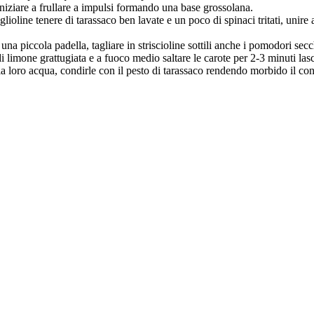
 iniziare a frullare a impulsi formando una base grossolana.
ioline tenere di tarassaco ben lavate e un poco di spinaci tritati, unire 
in una piccola padella, tagliare in striscioline sottili anche i pomodori sec
i limone grattugiata e a fuoco medio saltare le carote per 2-3 minuti las
a loro acqua, condirle con il pesto di tarassaco rendendo morbido il cond