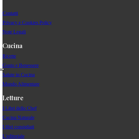
Contatti
Privacy e Cookies Policy
Note Legali
Cucina
Ricette
Gusto e Benessere
Salute in Cucina
Mondo Alimentare
Letture
I Libri dello Chef
Cucina Naturale
I libri consigliati
L'editoriale