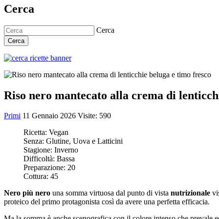
Cerca
Cerca
Cerca
Riso nero mantecato alla crema di lenticch
Primi
11 Gennaio 2026
Visite: 590
Ricetta:
Vegan
Senza:
Glutine, Uova e Latticini
Stagione:
Inverno
Difficoltà:
Bassa
Preparazione:
20
Cottura:
45
Nero più nero
una somma virtuosa dal punto di vista
nutrizionale
vi
proteico del primo protagonista così da avere una perfetta efficacia.
Ma la somma è anche scenografica con il colore intenso che prevale e