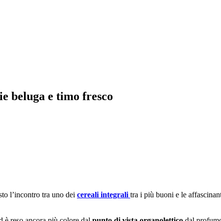
ie beluga e timo fresco
sto l’incontro tra uno dei
cereali integrali
tra i più buoni e le affascinan
d è reso ancora più colore dal
punto di vista organolettico
dal profum