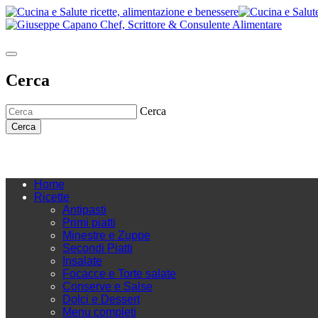
Cerca
Cerca
Cerca
Home
Ricette
Antipasti
Primi piatti
Minestre e Zuppe
Secondi Piatti
Insalate
Focacce e Torte salate
Conserve e Salse
Dolci e Dessert
Menu completi