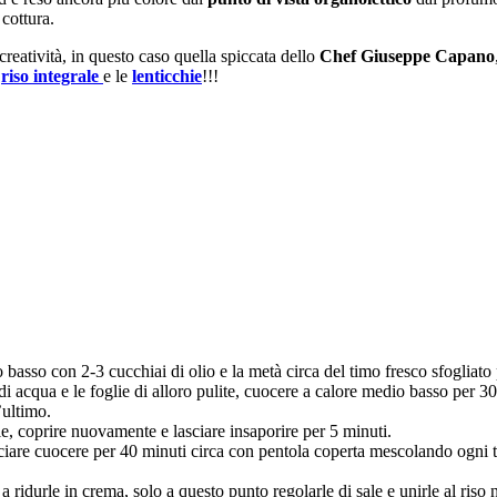
 cottura.
reatività, in questo caso quella spiccata dello
Chef Giuseppe Capano
l
riso integrale
e le
lenticchie
!!!
o basso con 2-3 cucchiai di olio e la metà circa del timo fresco sfogliato
di acqua e le foglie di alloro pulite, cuocere a calore medio basso per 30 
’ultimo.
le, coprire nuovamente e lasciare insaporire per 5 minuti.
sciare cuocere per 40 minuti circa con pentola coperta mescolando ogni t
a ridurle in crema, solo a questo punto regolarle di sale e unirle al riso n