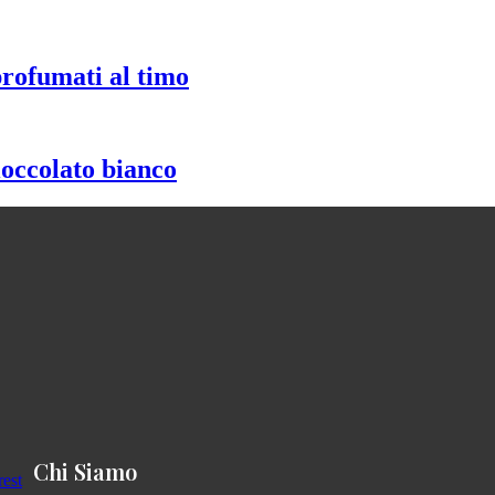
profumati al timo
ioccolato bianco
Chi Siamo