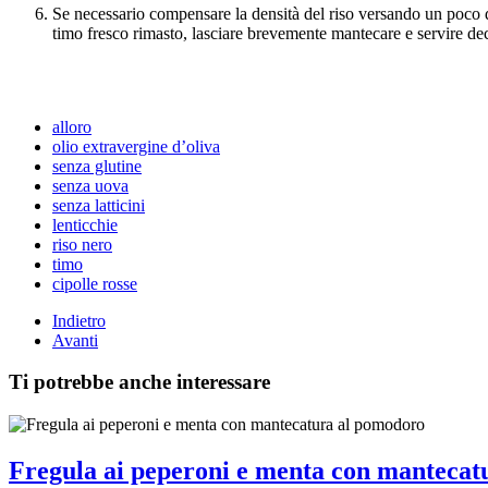
Se necessario compensare la densità del riso versando un poco d
timo fresco rimasto, lasciare brevemente mantecare e servire deco
alloro
olio extravergine d’oliva
senza glutine
senza uova
senza latticini
lenticchie
riso nero
timo
cipolle rosse
Indietro
Avanti
Ti potrebbe anche interessare
Fregula ai peperoni e menta con mantecat