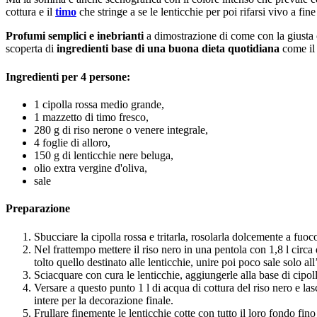
cottura e il
timo
che stringe a se le lenticchie per poi rifarsi vivo a fine
Profumi semplici e inebrianti
a dimostrazione di come con la giusta c
scoperta di
ingredienti base di una buona dieta quotidiana
come i
Ingredienti per 4 persone:
1 cipolla rossa medio grande,
1 mazzetto di timo fresco,
280 g di riso nerone o venere integrale,
4 foglie di alloro,
150 g di lenticchie nere beluga,
olio extra vergine d'oliva,
sale
Preparazione
Sbucciare la cipolla rossa e tritarla, rosolarla dolcemente a fuoc
Nel frattempo mettere il riso nero in una pentola con 1,8 l circa 
tolto quello destinato alle lenticchie, unire poi poco sale solo all
Sciacquare con cura le lenticchie, aggiungerle alla base di cipol
Versare a questo punto 1 l di acqua di cottura del riso nero e la
intere per la decorazione finale.
Frullare finemente le lenticchie cotte con tutto il loro fondo fino 