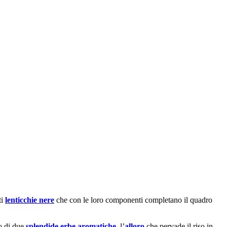
ti
lenticchie nere
che con le loro componenti completano il quadro
o di due
splendide erbe aromatiche
, l’
alloro
che pervade il riso in