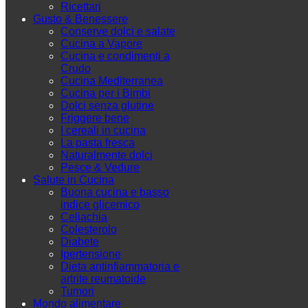
Ricettari
Gusto & Benessere
Conserve dolci e salate
Cucina a Vapore
Cucina e condimenti a
Crudo
Cucina Mediterranea
Cucina per i Bimbi
Dolci senza glutine
Friggere bene
I cereali in cucina
La pasta fresca
Naturalmente dolci
Pesce & Vedure
Salute in Cucina
Buona cucina e basso
indice glicemico
Celiachia
Colesterolo
Diabete
Ipertensione
Dieta antinfiammatoria e
artrite reumatoide
Tumori
Mondo alimentare