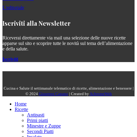
L'editoriale
Iscriviti alla Newsletter
Riceverai direttamente via mail una selezione delle nuove ricette
apparse sul sito e scoprire tutte le novità sul tema dell’alimentazione
e della salute.
Iscriviti
Cucina e Salute il settimanale telematico di ricette, alimentazione e benessere |
© 2024
Giuseppe Capano
| Created by
AchromeWeb
Home
Ricette
Antipasti
Primi piatti
Minestre e Zuppe
Secondi Piatti
Insalate