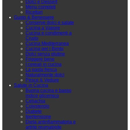
Dolci e Dessert
Menu completi
Ricettari
Gusto & Benessere
Conserve dolci e salate
Cucina a Vapore
Cucina e condimenti a
Crudo
Cucina Mediterranea
Cucina per i Bimbi
Dolci senza glutine
Friggere bene
I cereali in cucina
La pasta fresca
Naturalmente dolci
Pesce & Vedure
Salute in Cucina
Buona cucina e basso
indice glicemico
Celiachia
Colesterolo
Diabete
Ipertensione
Dieta antinfiammatoria e
artrite reumatoide