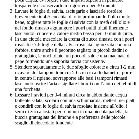
trasparente e conservarli in frigorifero per 30 minuti.
Lavare le foglie di salvia, asciugarle e lasciarle rosolare
brevemente in 4-5 cucchiai di olio profumando l’olio molto
bene, togliere tutte le foglie di salvia con la metà dell’olio e
nel fondo rimasto aggiungere i porri puliti tritati finemente
lasciandoli cuocere a calore medio basso per 10 minuti circa.
In una ciotola mescolare la crema di zucca rimasta con i porri
rosolati e 5-6 foglie della salvia rosolata tagliuzzata con una
forbice, unire anche il pecorino tagliato in piccoli dadini o
grattugiato, le noci tritate, un poco di sale e una macinata di
pepe formando una saporita farcia consistente.
Stendere separatamente le due sfoglie colorate a circa 1-2 mm,
ricavare dei tamponi tondi di 5-6 cm circa di diametro, porre
in centro il ripieno, sovrapporre alle basi i tamponi rimasti
lasciando uscire l’aria e sigillare i bordi con l’aiuto dei rebbi di
una forchetta.
Lessare i ravioli per 3-4 minuti circa in abbondante acqua
bollente salata, scolarli con una schiumarola, metterli nei piatti
e condirli con le foglie di salvia rosolate insieme all’olio, i
semi di zucca tostati per 5 minuti in una piccola padella, la
buccia grattugiata del limone e a preferenza delle piccole
scaglie di cioccolato fondente.