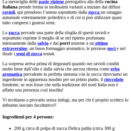
La meraviglia delle
paste ripiene
prerogativa alta della
cucina
Italiana
prende forma in moltissimi varianti a iniziare dai diffusi
ravioli
, qui prendono l’anima soprattutto dalla
zucca
un ortaggio
autunnale estremamente poliedrico e di cui si può utilizzare quasi
tutto compresi i gustosi semi.
La
zucca
pervade una parte della sfoglia di questi ravioli e
soprattutto esprime il meglio di se nel ripieno profumata
intensamente dalla
salvia
e dai
porri
insieme a un
ottimo
extravergine
, un buon formaggio aromatico, le preziose
noci
e nel
finale i
semi di zucca
tostati.
La sorpresa arriva prima di degustarli quando nei ravioli conditi
molto bene dall’olio e dalla salvia che ancora ritorna come
erba
aromatica
prevalente in perfetta sintonia con la zucca ritroviamo un
ingrediente in apparenza insolito per un primo piatto, il
cioccolato
fondente, se non fosse che nella tradizione del nord Italia non è
affatto una presenza così insolita!
Vi invitiamo a provarlo senza indugi, ma per chi è proprio scettico lo
abbiamo lasciato facoltativo!!
Ingredienti per 4 persone:
200 g circa di polpa di zucca Delica pulita (circa 300 g