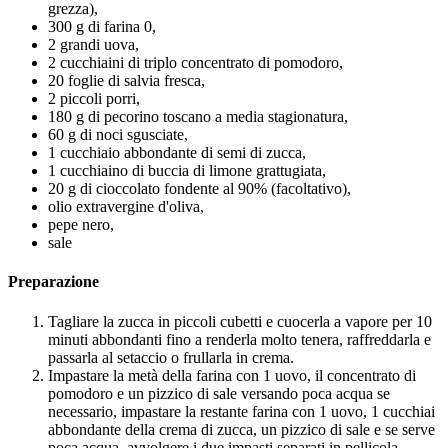
grezza),
300 g di farina 0,
2 grandi uova,
2 cucchiaini di triplo concentrato di pomodoro,
20 foglie di salvia fresca,
2 piccoli porri,
180 g di pecorino toscano a media stagionatura,
60 g di noci sgusciate,
1 cucchiaio abbondante di semi di zucca,
1 cucchiaino di buccia di limone grattugiata,
20 g di cioccolato fondente al 90% (facoltativo),
olio extravergine d'oliva,
pepe nero,
sale
Preparazione
Tagliare la zucca in piccoli cubetti e cuocerla a vapore per 10
minuti abbondanti fino a renderla molto tenera, raffreddarla e
passarla al setaccio o frullarla in crema.
Impastare la metà della farina con 1 uovo, il concentrato di
pomodoro e un pizzico di sale versando poca acqua se
necessario, impastare la restante farina con 1 uovo, 1 cucchiai
abbondante della crema di zucca, un pizzico di sale e se serve
poca acqua, avvolgere i due impasti separati in pellicola