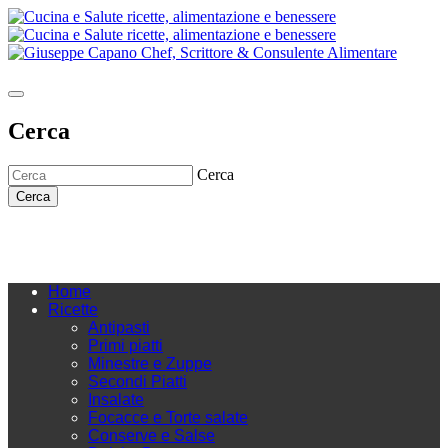
Cerca
Cerca
Cerca
Home
Ricette
Antipasti
Primi piatti
Minestre e Zuppe
Secondi Piatti
Insalate
Focacce e Torte salate
Conserve e Salse