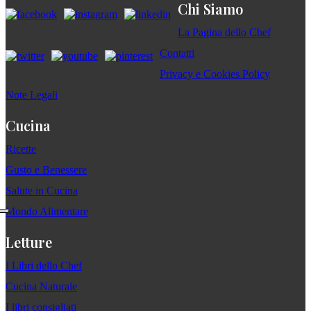
Chi Siamo
La Pagina dello Chef
Contatti
Privacy e Cookies Policy
Note Legali
Cucina
Ricette
Gusto e Benessere
Salute in Cucina
Mondo Alimentare
Letture
I Libri dello Chef
Cucina Naturale
I libri consigliati