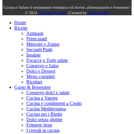
Cucina e Salute il settimanale telematico di ricette, alimentazione e benessere |
© 2024
Giuseppe Capano
| Created by
AchromeWeb
Home
Ricette
Antipasti
Primi piatti
Minestre e Zuppe
Secondi Piatti
Insalate
Focacce e Torte salate
Conserve e Salse
Dolci e Dessert
Menu completi
Ricettari
Gusto & Benessere
Conserve dolci e salate
Cucina a Vapore
Cucina e condimenti a Crudo
Cucina Mediterranea
Cucina per i Bimbi
Dolci senza glutine
Friggere bene
I cereali in cucina