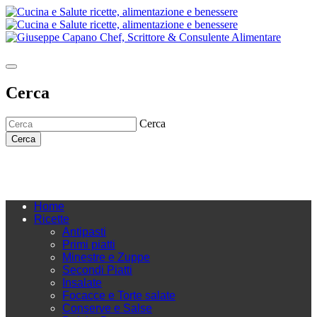
Cerca
Cerca
Cerca
Home
Ricette
Antipasti
Primi piatti
Minestre e Zuppe
Secondi Piatti
Insalate
Focacce e Torte salate
Conserve e Salse