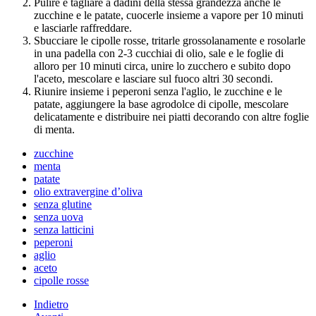
Pulire e tagliare a dadini della stessa grandezza anche le
zucchine e le patate, cuocerle insieme a vapore per 10 minuti
e lasciarle raffreddare.
Sbucciare le cipolle rosse, tritarle grossolanamente e rosolarle
in una padella con 2-3 cucchiai di olio, sale e le foglie di
alloro per 10 minuti circa, unire lo zucchero e subito dopo
l'aceto, mescolare e lasciare sul fuoco altri 30 secondi.
Riunire insieme i peperoni senza l'aglio, le zucchine e le
patate, aggiungere la base agrodolce di cipolle, mescolare
delicatamente e distribuire nei piatti decorando con altre foglie
di menta.
zucchine
menta
patate
olio extravergine d’oliva
senza glutine
senza uova
senza latticini
peperoni
aglio
aceto
cipolle rosse
Indietro