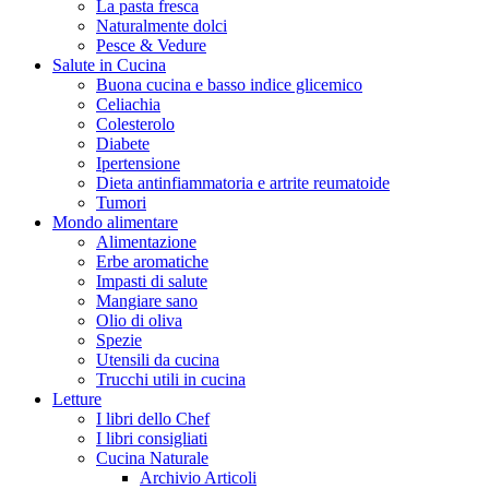
La pasta fresca
Naturalmente dolci
Pesce & Vedure
Salute in Cucina
Buona cucina e basso indice glicemico
Celiachia
Colesterolo
Diabete
Ipertensione
Dieta antinfiammatoria e artrite reumatoide
Tumori
Mondo alimentare
Alimentazione
Erbe aromatiche
Impasti di salute
Mangiare sano
Olio di oliva
Spezie
Utensili da cucina
Trucchi utili in cucina
Letture
I libri dello Chef
I libri consigliati
Cucina Naturale
Archivio Articoli