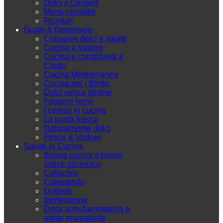
Dolci e Dessert
Menu completi
Ricettari
Gusto & Benessere
Conserve dolci e salate
Cucina a Vapore
Cucina e condimenti a
Crudo
Cucina Mediterranea
Cucina per i Bimbi
Dolci senza glutine
Friggere bene
I cereali in cucina
La pasta fresca
Naturalmente dolci
Pesce & Vedure
Salute in Cucina
Buona cucina e basso
indice glicemico
Celiachia
Colesterolo
Diabete
Ipertensione
Dieta antinfiammatoria e
artrite reumatoide