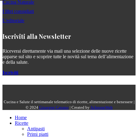
Cucina Naturale
I libri consigliati
L'editoriale
Iscriviti alla Newsletter
Riceverai direttamente via mail una selezione delle nuove ricette
apparse sul sito e scoprire tutte le novità sul tema dell’alimentazione
e della salute.
Iscriviti
Cucina e Salute il settimanale telematico di ricette, alimentazione e benessere |
© 2024
Giuseppe Capano
| Created by
AchromeWeb
Home
Ricette
Antipasti
Primi piatti