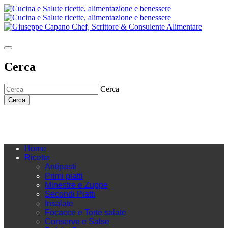
Cerca
Cerca
Cerca
Home
Ricette
Antipasti
Primi piatti
Minestre e Zuppe
Secondi Piatti
Insalate
Focacce e Torte salate
Conserve e Salse