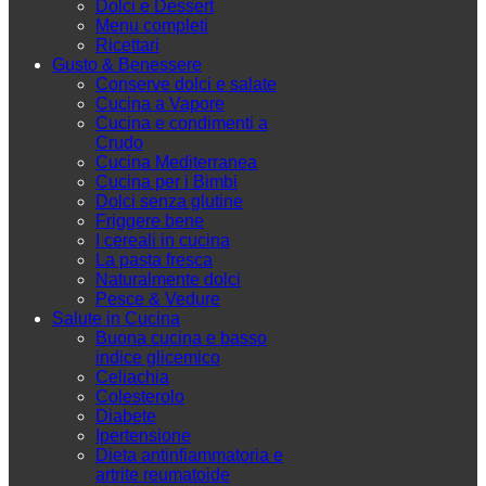
Dolci e Dessert
Menu completi
Ricettari
Gusto & Benessere
Conserve dolci e salate
Cucina a Vapore
Cucina e condimenti a
Crudo
Cucina Mediterranea
Cucina per i Bimbi
Dolci senza glutine
Friggere bene
I cereali in cucina
La pasta fresca
Naturalmente dolci
Pesce & Vedure
Salute in Cucina
Buona cucina e basso
indice glicemico
Celiachia
Colesterolo
Diabete
Ipertensione
Dieta antinfiammatoria e
artrite reumatoide