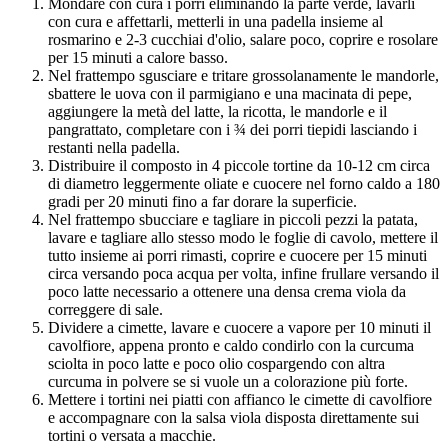
Mondare con cura i porri eliminando la parte verde, lavarli
con cura e affettarli, metterli in una padella insieme al
rosmarino e 2-3 cucchiai d'olio, salare poco, coprire e rosolare
per 15 minuti a calore basso.
Nel frattempo sgusciare e tritare grossolanamente le mandorle,
sbattere le uova con il parmigiano e una macinata di pepe,
aggiungere la metà del latte, la ricotta, le mandorle e il
pangrattato, completare con i ¾ dei porri tiepidi lasciando i
restanti nella padella.
Distribuire il composto in 4 piccole tortine da 10-12 cm circa
di diametro leggermente oliate e cuocere nel forno caldo a 180
gradi per 20 minuti fino a far dorare la superficie.
Nel frattempo sbucciare e tagliare in piccoli pezzi la patata,
lavare e tagliare allo stesso modo le foglie di cavolo, mettere il
tutto insieme ai porri rimasti, coprire e cuocere per 15 minuti
circa versando poca acqua per volta, infine frullare versando il
poco latte necessario a ottenere una densa crema viola da
correggere di sale.
Dividere a cimette, lavare e cuocere a vapore per 10 minuti il
cavolfiore, appena pronto e caldo condirlo con la curcuma
sciolta in poco latte e poco olio cospargendo con altra
curcuma in polvere se si vuole un a colorazione più forte.
Mettere i tortini nei piatti con affianco le cimette di cavolfiore
e accompagnare con la salsa viola disposta direttamente sui
tortini o versata a macchie.