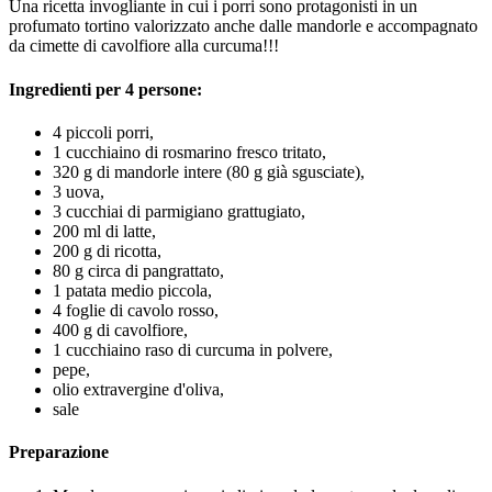
Una ricetta invogliante in cui i porri sono protagonisti in un
profumato tortino valorizzato anche dalle mandorle e accompagnato
da cimette di cavolfiore alla curcuma!!!
Ingredienti per 4 persone:
4 piccoli porri,
1 cucchiaino di rosmarino fresco tritato,
320 g di mandorle intere (80 g già sgusciate),
3 uova,
3 cucchiai di parmigiano grattugiato,
200 ml di latte,
200 g di ricotta,
80 g circa di pangrattato,
1 patata medio piccola,
4 foglie di cavolo rosso,
400 g di cavolfiore,
1 cucchiaino raso di curcuma in polvere,
pepe,
olio extravergine d'oliva,
sale
Preparazione