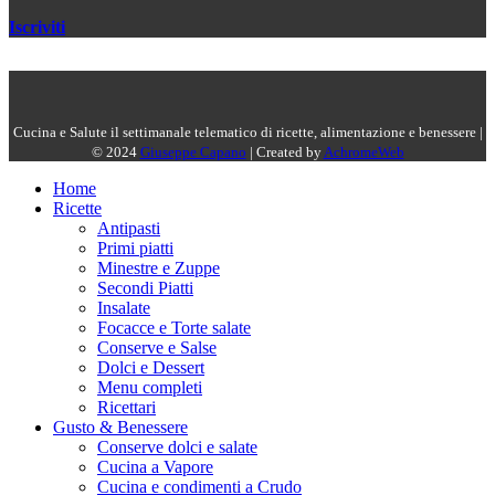
Iscriviti
Cucina e Salute il settimanale telematico di ricette, alimentazione e benessere |
© 2024
Giuseppe Capano
| Created by
AchromeWeb
Home
Ricette
Antipasti
Primi piatti
Minestre e Zuppe
Secondi Piatti
Insalate
Focacce e Torte salate
Conserve e Salse
Dolci e Dessert
Menu completi
Ricettari
Gusto & Benessere
Conserve dolci e salate
Cucina a Vapore
Cucina e condimenti a Crudo