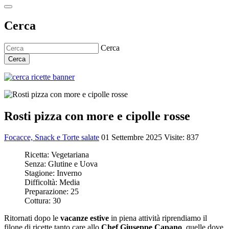
Cerca
Cerca
Cerca
Rosti pizza con more e cipolle rosse
Focacce, Snack e Torte salate
01 Settembre 2025
Visite: 837
Ricetta:
Vegetariana
Senza:
Glutine e Uova
Stagione:
Inverno
Difficoltà:
Media
Preparazione:
25
Cottura:
30
Ritornati dopo le
vacanze estive
in piena attività riprendiamo il
filone di ricette tanto care allo
Chef Giuseppe Capano
, quelle dove