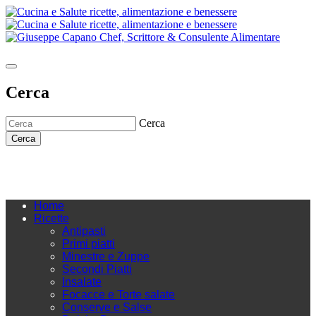
Cerca
Cerca
Cerca
Home
Ricette
Antipasti
Primi piatti
Minestre e Zuppe
Secondi Piatti
Insalate
Focacce e Torte salate
Conserve e Salse