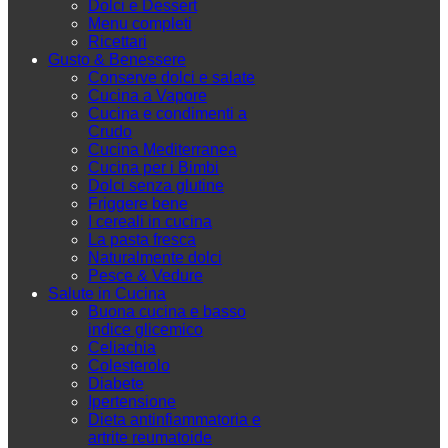
Dolci e Dessert
Menu completi
Ricettari
Gusto & Benessere
Conserve dolci e salate
Cucina a Vapore
Cucina e condimenti a
Crudo
Cucina Mediterranea
Cucina per i Bimbi
Dolci senza glutine
Friggere bene
I cereali in cucina
La pasta fresca
Naturalmente dolci
Pesce & Vedure
Salute in Cucina
Buona cucina e basso
indice glicemico
Celiachia
Colesterolo
Diabete
Ipertensione
Dieta antinfiammatoria e
artrite reumatoide