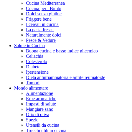
Cucina Mediterranea
Cucina per i Bimbi
Dolci senza glutine
Friggere bene
I cereali in cucina
La pasta fresca
Naturalmente dolci
Pesce & Vedure
Salute in Cucina
Buona cucina e basso indice glicemico
Celiachia
Colesterolo
Diabete
Ipertensione
Dieta antinfiammatoria e artrite reumatoide
Tumori
Mondo alimentare
Alimentazione
Erbe aromatiche
Impasti di salute
Mangiare sano
Olio di oliva
Spezie
Utensili da cucina
Trucchi utili in cucina