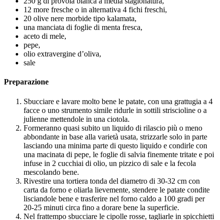
250 g di provola bianca a media stagionatura,
12 more fresche o in alternativa 4 fichi freschi,
20 olive nere morbide tipo kalamata,
una manciata di foglie di menta fresca,
aceto di mele,
pepe,
olio extravergine d’oliva,
sale
Preparazione
Sbucciare e lavare molto bene le patate, con una grattugia a 4
facce o uno strumento simile ridurle in sottili striscioline o a
julienne mettendole in una ciotola.
Formeranno quasi subito un liquido di rilascio più o meno
abbondante in base alla varietà usata, strizzarle solo in parte
lasciando una minima parte di questo liquido e condirle con
una macinata di pepe, le foglie di salvia finemente tritate e poi
infuse in 2 cucchiai di olio, un pizzico di sale e la fecola
mescolando bene.
Rivestire una tortiera tonda del diametro di 30-32 cm con
carta da forno e oliarla lievemente, stendere le patate condite
lisciandole bene e trasferire nel forno caldo a 100 gradi per
20-25 minuti circa fino a dorare bene la superficie.
Nel frattempo sbucciare le cipolle rosse, tagliarle in spicchietti