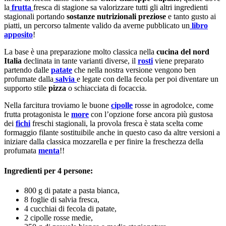
la
frutta
fresca di stagione sa valorizzare tutti gli altri ingredienti
stagionali portando
sostanze nutrizionali preziose
e tanto gusto ai
piatti, un percorso talmente valido da averne pubblicato un
libro
apposito
!
La base è una preparazione molto classica nella
cucina del nord
Italia
declinata in tante varianti diverse, il
rosti
viene preparato
partendo dalle
patate
che nella nostra versione vengono ben
profumate dalla
salvia
e legate con della fecola per poi diventare un
supporto stile
pizza
o schiacciata di focaccia.
Nella farcitura troviamo le buone
cipolle
rosse in agrodolce, come
frutta protagonista le
more
con l’opzione forse ancora più gustosa
dei
fichi
freschi stagionali, la provola fresca è stata scelta come
formaggio filante sostituibile anche in questo caso da altre versioni a
iniziare dalla classica mozzarella e per finire la freschezza della
profumata
menta
!!
Ingredienti per 4 persone:
800 g di patate a pasta bianca,
8 foglie di salvia fresca,
4 cucchiai di fecola di patate,
2 cipolle rosse medie,