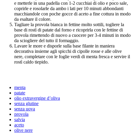
e metterle in una padella con 1-2 cucchiai di olio e poco sale,
coprirle e rosolarle da ambo i lati per 10 minuti abbondanti
macchiandole con poche gocce di aceto a fine cottura in modo
da esaltare il colore.
Tagliare la provola bianca in fettine molto sottili, togliere la
base di rostì di patate dal forno e ricoprirla con le fettine di
provola rimettendo di nuovo a cuocere per 3-4 minuti in modo
da sciogliere del tutto il formaggio.
Lavare le more e disporle sulla base filante in maniera
decorativa insieme agli spicchi di cipolle rosse e alle olive
nere, completare con le foglie verdi di menta fresca e servire il
rostì caldo tiepido.
menta
patate
olio extravergine d’oliva
senza glutine
senza uova
provola
salvia
aceto
olive nere