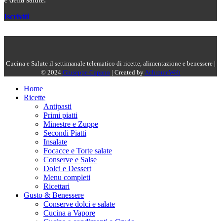
Iscriviti
Cucina e Salute il settimanale telematico di ricette, alimentazione e benessere |
© 2024
Giuseppe Capano
| Created by
AchromeWeb
Home
Ricette
Antipasti
Primi piatti
Minestre e Zuppe
Secondi Piatti
Insalate
Focacce e Torte salate
Conserve e Salse
Dolci e Dessert
Menu completi
Ricettari
Gusto & Benessere
Conserve dolci e salate
Cucina a Vapore