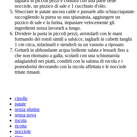
tagliarli in piccoli pezzi e condirli con una parte delle
nocciole, un pizzico di sale e 1 cucchiaio d'olio.
Sbucciare le patate ancora calde e passarle allo schiacciapatate
raccogliendo la purea su una spianatoia, aggiungere un
pizzico di sale e la farina, impastare velocemente gli
ingredienti senza lavorarli a lungo.
Dividere la pasta in piccoli pezzi, arrotolarli con le mani
formando dei rotoli simili a salsicce, tagliarli in cubetti lunghi
1 cm circa, infarinarli e stenderli su un vassoio a riposare.
Gettarli in abbondante acqua bollente salata e lessarli fino a
che non ritornano a galla, scolarli con una schiumarola
adagiandoli nei piatti, condirli con la salsina di rucola e i
pomodorini decorando con la rucola affettata e le nocciole
tritate rimasti.
cipolle
patate
senza glutine
senza uova
rucola
ricotta
nocciole
timo