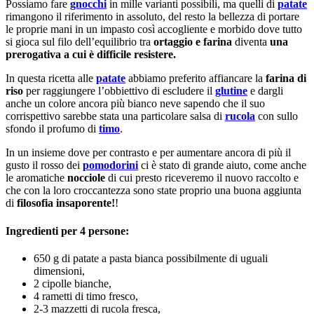
Possiamo fare
gnocchi
in mille varianti possibili, ma quelli di
patate
rimangono il riferimento in assoluto, del resto la bellezza di portare
le proprie mani in un impasto così accogliente e morbido dove tutto
si gioca sul filo dell’equilibrio tra
ortaggio e farina
diventa
una
prerogativa a cui è difficile resistere.
In questa ricetta alle
patate
abbiamo preferito affiancare la
farina di
riso
per raggiungere l’obbiettivo di escludere il
glutine
e dargli
anche un colore ancora più bianco neve sapendo che il suo
corrispettivo sarebbe stata una particolare salsa di
rucola
con sullo
sfondo il profumo di
timo
.
In un insieme dove per contrasto e per aumentare ancora di più il
gusto il rosso dei
pomodorini
ci è stato di grande aiuto, come anche
le aromatiche
nocciole
di cui presto riceveremo il nuovo raccolto e
che con la loro croccantezza sono state proprio una buona aggiunta
di
filosofia insaporente!
!
Ingredienti per 4 persone:
650 g di patate a pasta bianca possibilmente di uguali
dimensioni,
2 cipolle bianche,
4 rametti di timo fresco,
2-3 mazzetti di rucola fresca,