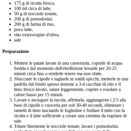
175 g di ricotta fresca,
100 ml circa di latte,
50 g di nocciole tostate,
200 g di pomodorini,
200 g di farina di riso,
poco latte,
olio extravergine d'oliva,
sale
Preparazione
Mettere le patate lavate in una casseruola, coprirle di acqua
fredda e dal momento dell'ebollizione lessarle per 20-25
minuti circa fino a renderle tenere ma non sfatte.
Sbucciare le cipolle e tagliarle in sottili spicchi, metterle in una
padella dal fondo spesso insieme a 3-4 cucchiai di olio e il
timo fresco lavato, salare leggermente, coprire e rosolare a
calore basso per 15 minuti.
Lavare e asciugare la rucola, affettarla, aggiungerne i 2/3 alla
base di cipolle e cuocerla per soli 30-40 secondi, eliminare i
rametti di timo lasciando le foglioline e frullare il tutto con la
ricotta e il latte sufficiente a creare una cremina da regolare di
sale.
Tritare finemente le nocciole tostate, lavare i pomodorini,