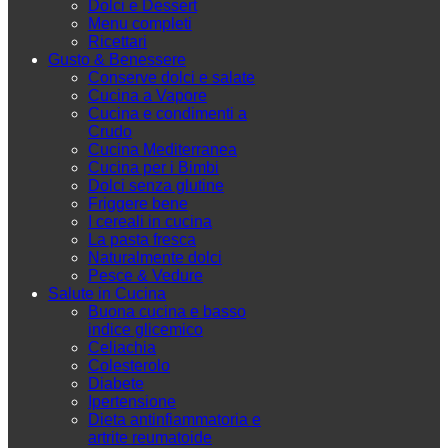
Dolci e Dessert
Menu completi
Ricettari
Gusto & Benessere
Conserve dolci e salate
Cucina a Vapore
Cucina e condimenti a
Crudo
Cucina Mediterranea
Cucina per i Bimbi
Dolci senza glutine
Friggere bene
I cereali in cucina
La pasta fresca
Naturalmente dolci
Pesce & Vedure
Salute in Cucina
Buona cucina e basso
indice glicemico
Celiachia
Colesterolo
Diabete
Ipertensione
Dieta antinfiammatoria e
artrite reumatoide