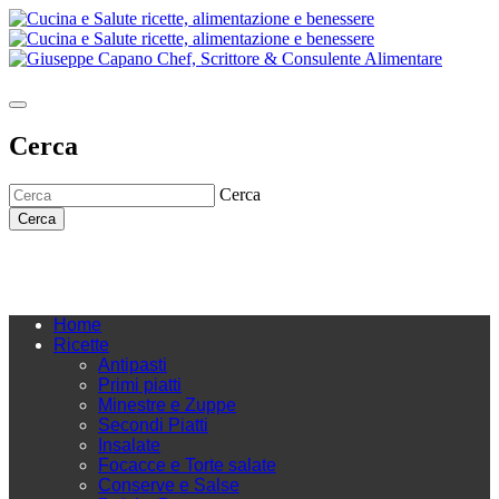
Cerca
Cerca
Cerca
Home
Ricette
Antipasti
Primi piatti
Minestre e Zuppe
Secondi Piatti
Insalate
Focacce e Torte salate
Conserve e Salse