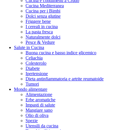
Cucina e condimenti a Crudo
Cucina Mediterranea
Cucina per i Bimbi
Dolci senza glutine
Friggere bene
I cereali in cucina
La pasta fresca
Naturalmente dolci
Pesce & Vedure
Salute in Cucina
Buona cucina e basso indice glicemico
Celiachia
Colesterolo
Diabete
Ipertensione
Dieta antinfiammatoria e artrite reumatoide
Tumori
Mondo alimentare
Alimentazione
Erbe aromatiche
Impasti di salute
Mangiare sano
Olio di oliva
Spezie
Utensili da cucina