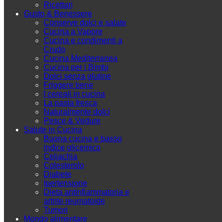
Ricettari
Gusto & Benessere
Conserve dolci e salate
Cucina a Vapore
Cucina e condimenti a
Crudo
Cucina Mediterranea
Cucina per i Bimbi
Dolci senza glutine
Friggere bene
I cereali in cucina
La pasta fresca
Naturalmente dolci
Pesce & Vedure
Salute in Cucina
Buona cucina e basso
indice glicemico
Celiachia
Colesterolo
Diabete
Ipertensione
Dieta antinfiammatoria e
artrite reumatoide
Tumori
Mondo alimentare