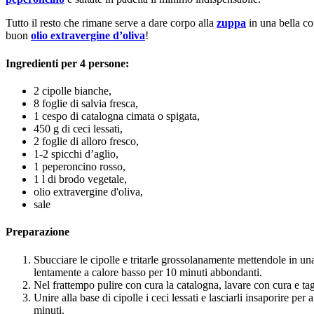
Tutto il resto che rimane serve a dare corpo alla
zuppa
in una bella co
buon
olio extravergine d’oliva
!
Ingredienti per 4 persone:
2 cipolle bianche,
8 foglie di salvia fresca,
1 cespo di catalogna cimata o spigata,
450 g di ceci lessati,
2 foglie di alloro fresco,
1-2 spicchi d’aglio,
1 peperoncino rosso,
1 l di brodo vegetale,
olio extravergine d'oliva,
sale
Preparazione
Sbucciare le cipolle e tritarle grossolanamente mettendole in una 
lentamente a calore basso per 10 minuti abbondanti.
Nel frattempo pulire con cura la catalogna, lavare con cura e tagli
Unire alla base di cipolle i ceci lessati e lasciarli insaporire per
minuti.