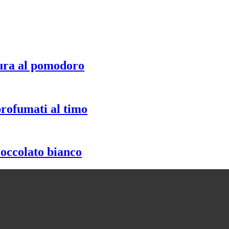
ura al pomodoro
profumati al timo
ioccolato bianco