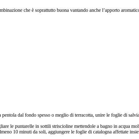
mbinazione che è soprattutto buona vantando anche l’apporto aromatico
pentola dal fondo spesso o meglio di terracotta, unire le foglie di salvia 
are le puntarelle in sottili striscioline mettendole a bagno in acqua molto
 almeno 10 minuti da soli, aggiungere le foglie di catalogna affettate insie