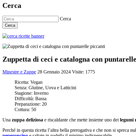
Cerca
Cerca
Cerca
Zuppetta di ceci e catalogna con puntarelle
Minestre e Zuppe
28 Gennaio 2024
Visite: 1775
Ricetta:
Vegan
Senza:
Glutine, Uova e Latticini
Stagione:
Inverno
Difficoltà:
Bassa
Preparazione:
20
Cottura:
50
Una
zuppa deliziosa
e riscaldante che mette insieme uno dei
legumi 
Perché in questa ricetta l’altra bella prerogativa e che non si spreca nu
peperoncino
e saltate in padella il minimo indispensabile.