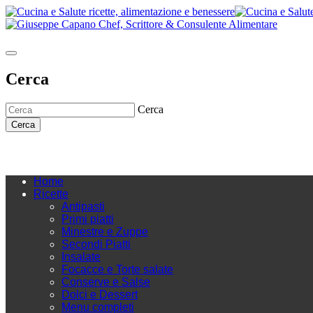
Cerca
Cerca
Cerca
Home
Ricette
Antipasti
Primi piatti
Minestre e Zuppe
Secondi Piatti
Insalate
Focacce e Torte salate
Conserve e Salse
Dolci e Dessert
Menu completi