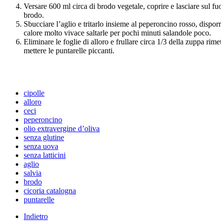
Versare 600 ml circa di brodo vegetale, coprire e lasciare sul fu
brodo.
Sbucciare l’aglio e tritarlo insieme al peperoncino rosso, dispor
calore molto vivace saltarle per pochi minuti salandole poco.
Eliminare le foglie di alloro e frullare circa 1/3 della zuppa rime
mettere le puntarelle piccanti.
cipolle
alloro
ceci
peperoncino
olio extravergine d’oliva
senza glutine
senza uova
senza latticini
aglio
salvia
brodo
cicoria catalogna
puntarelle
Indietro