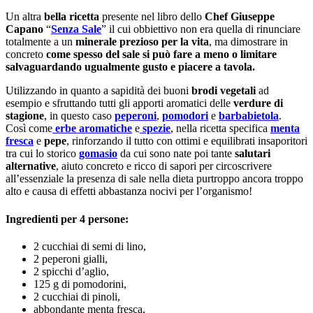
Un altra
bella ricetta
presente nel libro dello
Chef Giuseppe
Capano
“
Senza Sale
” il cui obbiettivo non era quella di rinunciare
totalmente a un
minerale prezioso per la vita
, ma dimostrare in
concreto
come spesso del sale si può fare a meno o limitare
salvaguardando ugualmente gusto e piacere a tavola.
Utilizzando in quanto a sapidità dei buoni
brodi vegetali
ad
esempio e sfruttando tutti gli apporti aromatici delle
verdure di
stagione
, in questo caso
peperoni
,
pomodori
e
barbabietola
.
Così come
erbe aromatiche
e
spezie
, nella ricetta specifica
menta
fresca
e
pepe
, rinforzando il tutto con ottimi e equilibrati insaporitori
tra cui lo storico
gomasio
da cui sono nate poi tante
salutari
alternative
, aiuto concreto e ricco di sapori per circoscrivere
all’essenziale la presenza di sale nella dieta purtroppo ancora troppo
alto e causa di effetti abbastanza nocivi per l’organismo!
Ingredienti per 4 persone:
2 cucchiai di semi di lino,
2 peperoni gialli,
2 spicchi d’aglio,
125 g di pomodorini,
2 cucchiai di pinoli,
abbondante menta fresca,