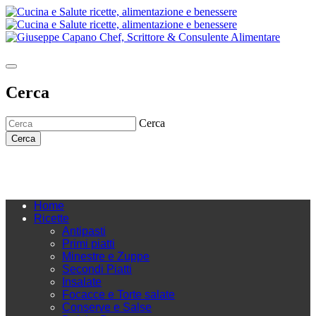
Cerca
Cerca
Cerca
Home
Ricette
Antipasti
Primi piatti
Minestre e Zuppe
Secondi Piatti
Insalate
Focacce e Torte salate
Conserve e Salse