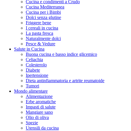
Cucina e condimenti a Crudo
Cucina Mediterranea
Cucina per i Bimbi
Dolci senza glutine
Friggere bene
I cereali in cucina
La pasta fresca
Naturalmente dolci
Pesce & Vedure
Salute in Cucina
Buona cucina e basso indice glicemico
Celiachia
Colesterolo
Diabete
Ipertensione
Dieta antinfiammatoria e artrite reumatoide
Tumori
Mondo alimentare
Alimentazione
Erbe aromatiche
Impasti di salute
Mangiare sano
Olio di oliva
Spezie
Utensili da cucina