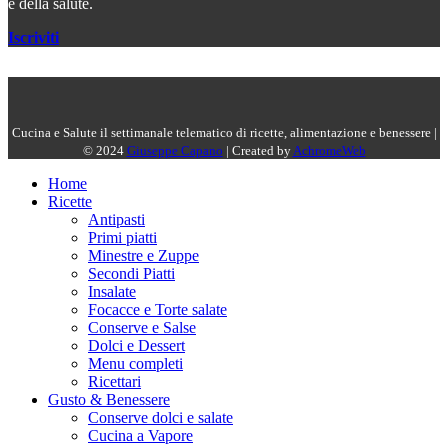
e della salute.
Iscriviti
Cucina e Salute il settimanale telematico di ricette, alimentazione e benessere |
© 2024
Giuseppe Capano
| Created by
AchromeWeb
Home
Ricette
Antipasti
Primi piatti
Minestre e Zuppe
Secondi Piatti
Insalate
Focacce e Torte salate
Conserve e Salse
Dolci e Dessert
Menu completi
Ricettari
Gusto & Benessere
Conserve dolci e salate
Cucina a Vapore