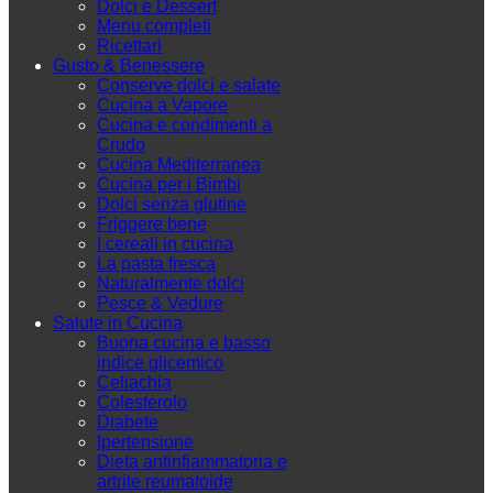
Dolci e Dessert
Menu completi
Ricettari
Gusto & Benessere
Conserve dolci e salate
Cucina a Vapore
Cucina e condimenti a
Crudo
Cucina Mediterranea
Cucina per i Bimbi
Dolci senza glutine
Friggere bene
I cereali in cucina
La pasta fresca
Naturalmente dolci
Pesce & Vedure
Salute in Cucina
Buona cucina e basso
indice glicemico
Celiachia
Colesterolo
Diabete
Ipertensione
Dieta antinfiammatoria e
artrite reumatoide