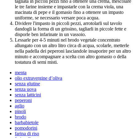
tagliata in piccoli pezzi fino a ottenere una crema, mescolare
le tre farine insieme e impastarle con la crema viola, una
macinata di pepe e il gomasio fino a ottenere un impasto
uniforme, se necessario versare poca acqua.
Dividere l'impasto in piccoli pezzi, arrotolarli sul tavolo
dandogli la forma di un grissino, tagliarli in piccole fette e
disporle ben infarinate in un vassoio.
Lessarle per 4-5 minuti nel brodo vegetale concentrato
allungato con un altro litro circa di acqua, scolarle, metterle
nella padella dei peperoni lasciandole insaporire per un altro
minuto e accompagnare a scelta con altro gomasio o della
tostatura di semi misti.
menta
olio extravergine d’oliva
senza glutine
senza uova
senza latticini
peperoni
aglio
pinoli
brodo
barbabietole
pomodorini
farina di riso