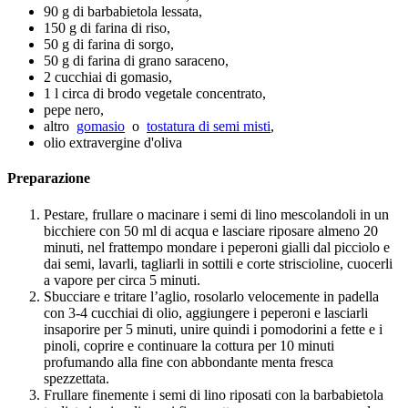
90 g di barbabietola lessata,
150 g di farina di riso,
50 g di farina di sorgo,
50 g di farina di grano saraceno,
2 cucchiai di gomasio,
1 l circa di brodo vegetale concentrato,
pepe nero,
altro
gomasio
o
tostatura di semi misti
,
olio extravergine d'oliva
Preparazione
Pestare, frullare o macinare i semi di lino mescolandoli in un
bicchiere con 50 ml di acqua e lasciare riposare almeno 20
minuti, nel frattempo mondare i peperoni gialli dal picciolo e
dai semi, lavarli, tagliarli in sottili e corte striscioline, cuocerli
a vapore per circa 5 minuti.
Sbucciare e tritare l’aglio, rosolarlo velocemente in padella
con 3-4 cucchiai di olio, aggiungere i peperoni e lasciarli
insaporire per 5 minuti, unire quindi i pomodorini a fette e i
pinoli, coprire e continuare la cottura per 10 minuti
profumando alla fine con abbondante menta fresca
spezzettata.
Frullare finemente i semi di lino riposati con la barbabietola