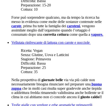
Difficoltà:
Bassa
Preparazione:
15-20
Cottura:
10
Forse può sorprendere qualcuno, ma da tempo la ricerca ha
messo in evidenza come molte delle sostanze contenute nelle
carote
, prima fra tutte la famiglia dei
caroteni
, vengono
assimilate meglio dall’organismo quando l’ortaggio è
consumato dopo una
corretta cottura
come quella a
vapore.
Vellutata rinfrescante di lattuga con carote e nocciole
Ricetta:
Vegan
Senza:
Glutine, Uova e Latticini
Stagione:
Primavera
Difficoltà:
Bassa
Preparazione:
25
Cottura:
35
Nella prospettiva di
giornate belle
via via più calde non
necessariamente bisogna rinunciare nel preparare una
buona
zuppa
che in molti casi risulta super gradevole anche tiepida
o addirittura fredda rimanendo validissima anche bollente se il
clima in cui abitiamo non ci concede ancora il
giusto caldo!!
Trofie gialle con verdure e erbe aromatiche primaverili