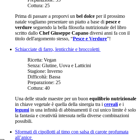
Cottura:
25
Prima di passare a proporvi un
bel dolce
per il prossimo
natale vogliamo presentare un piatto a base di
pesce e
verdure
seguendo la bella filosofia nutrizionale del libro
scritto dallo
Chef Giuseppe Capano
diversi anni fa con il
titolo dell'argomento stesso, “
Pesce e Verdure
”!
Schiacciate di farro, lenticchie e broccoletti
Ricetta:
Vegan
Senza:
Glutine, Uova e Latticini
Stagione:
Inverno
Difficoltà:
Bassa
Preparazione:
25
Cottura:
40
Una delle strade maestre per un buon
equilibrio nutrizionale
in chiave vegetale è quella della sinergia tra i
cereali
e i
legumi
in una infinità di abbinamenti il cui unico limite è solo
la fantasia e creatività intessuta nella diverse combinazioni
possibili.
Sformati di cipollotti al timo con salsa di carote profumata
all’anice