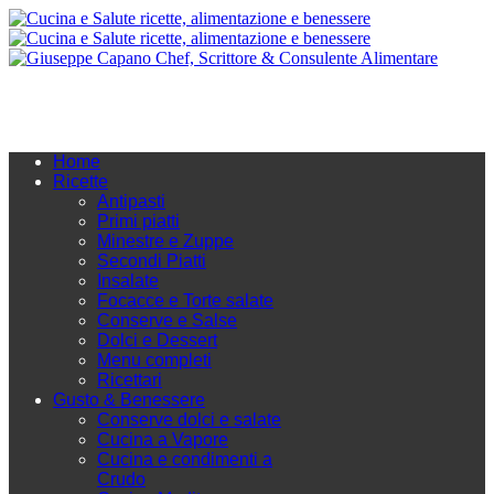
Home
Ricette
Antipasti
Primi piatti
Minestre e Zuppe
Secondi Piatti
Insalate
Focacce e Torte salate
Conserve e Salse
Dolci e Dessert
Menu completi
Ricettari
Gusto & Benessere
Conserve dolci e salate
Cucina a Vapore
Cucina e condimenti a
Crudo