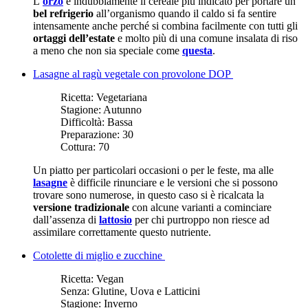
L’
orzo
è indubbiamente il cereale più indicato per portare un
bel refrigerio
all’organismo quando il caldo si fa sentire
intensamente anche perché si combina facilmente con tutti gli
ortaggi dell’estate
e molto più di una comune insalata di riso
a meno che non sia speciale come
questa
.
Lasagne al ragù vegetale con provolone DOP
Ricetta:
Vegetariana
Stagione:
Autunno
Difficoltà:
Bassa
Preparazione:
30
Cottura:
70
Un piatto per particolari occasioni o per le feste, ma alle
lasagne
è difficile rinunciare e le versioni che si possono
trovare sono numerose, in questo caso si è ricalcata la
versione tradizionale
con alcune varianti a cominciare
dall’assenza di
lattosio
per chi purtroppo non riesce ad
assimilare correttamente questo nutriente.
Cotolette di miglio e zucchine
Ricetta:
Vegan
Senza:
Glutine, Uova e Latticini
Stagione:
Inverno