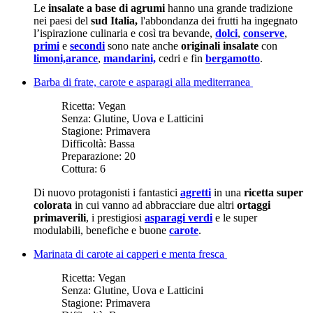
Le
insalate a base di agrumi
hanno una grande tradizione
nei paesi del
sud Italia,
l'abbondanza dei frutti ha ingegnato
l’ispirazione culinaria e così tra bevande,
dolci
,
conserve
,
primi
e
secondi
sono nate anche
originali insalate
con
limoni,
arance
,
mandarini,
cedri e fin
bergamotto
.
Barba di frate, carote e asparagi alla mediterranea
Ricetta:
Vegan
Senza:
Glutine, Uova e Latticini
Stagione:
Primavera
Difficoltà:
Bassa
Preparazione:
20
Cottura:
6
Di nuovo protagonisti i fantastici
agretti
in una
ricetta super
colorata
in cui vanno ad abbracciare due altri
ortaggi
primaverili
, i prestigiosi
asparagi verdi
e le super
modulabili, benefiche e buone
carote
.
Marinata di carote ai capperi e menta fresca
Ricetta:
Vegan
Senza:
Glutine, Uova e Latticini
Stagione:
Primavera