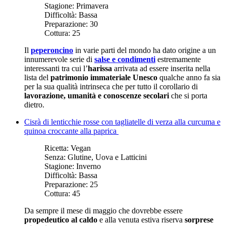
Stagione:
Primavera
Difficoltà:
Bassa
Preparazione:
30
Cottura:
25
Il
peperoncino
in varie parti del mondo ha dato origine a un
innumerevole serie di
salse e condimenti
estremamente
interessanti tra cui l’
harissa
arrivata ad essere inserita nella
lista del
patrimonio immateriale Unesco
qualche anno fa sia
per la sua qualità intrinseca che per tutto il corollario di
lavorazione, umanità e conoscenze secolari
che si porta
dietro.
Cisrà di lenticchie rosse con tagliatelle di verza alla curcuma e
quinoa croccante alla paprica
Ricetta:
Vegan
Senza:
Glutine, Uova e Latticini
Stagione:
Inverno
Difficoltà:
Bassa
Preparazione:
25
Cottura:
45
Da sempre il mese di maggio che dovrebbe essere
propedeutico al caldo
e alla venuta estiva riserva
sorprese