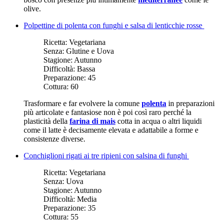
olive.
Polpettine di polenta con funghi e salsa di lenticchie rosse
Ricetta:
Vegetariana
Senza:
Glutine e Uova
Stagione:
Autunno
Difficoltà:
Bassa
Preparazione:
45
Cottura:
60
Trasformare e far evolvere la comune
polenta
in preparazioni
più articolate e fantasiose non è poi così raro perché la
plasticità della
farina di mais
cotta in acqua o altri liquidi
come il latte è decisamente elevata e adattabile a forme e
consistenze diverse.
Conchiglioni rigati ai tre ripieni con salsina di funghi
Ricetta:
Vegetariana
Senza:
Uova
Stagione:
Autunno
Difficoltà:
Media
Preparazione:
35
Cottura:
55