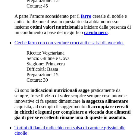
Preparazione:
15
Cottura:
45
A parte l’amore sconsiderato per il
farro
cereale di nobile e
antica tradizione d’uso in questa ricetta abbiamo messo
insieme
ottimi valori nutrizionali
a iniziare dalla presenza di
un condimento a base del magnifico
cavolo nero
.
Ceci e farro con con verdure croccanti e salsa di avocado
Ricetta:
Vegetariana
Senza:
Glutine e Uova
Stagione:
Primavera
Difficoltà:
Bassa
Preparazione:
15
Cottura:
30
Ci sono
indicazioni nutrizionali sagge
praticamente da
sempre, forse il vizio di voler scoprire sempre cose nuove e
innovative ci fa spesso dimenticare la
saggezza allimentare
acquisita, ad esempio il suggerimento di
accoppiare cereali
in chicchi e legumi per completare a vicenda due alimenti
già di per se eccellenti rimane una di queste in assoluto.
Tortini di flan al radicchio con salsa di carote e grissini alle
cipolle