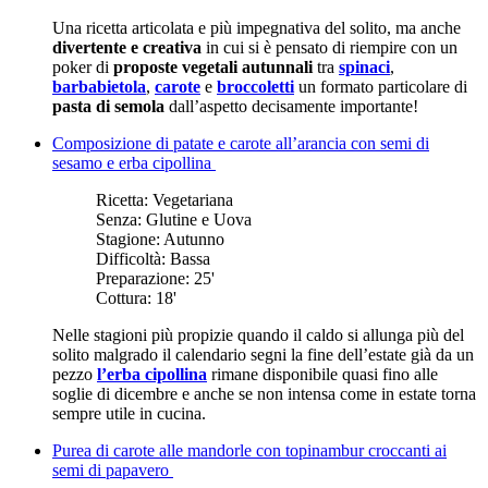
Una ricetta articolata e più impegnativa del solito, ma anche
divertente e creativa
in cui si è pensato di riempire con un
poker di
proposte vegetali autunnali
tra
spinaci
,
barbabietola
,
carote
e
broccoletti
un formato particolare di
pasta di semola
dall’aspetto decisamente importante!
Composizione di patate e carote all’arancia con semi di
sesamo e erba cipollina
Ricetta:
Vegetariana
Senza:
Glutine e Uova
Stagione:
Autunno
Difficoltà:
Bassa
Preparazione:
25'
Cottura:
18'
Nelle stagioni più propizie quando il caldo si allunga più del
solito malgrado il calendario segni la fine dell’estate già da un
pezzo
l’erba cipollina
rimane disponibile quasi fino alle
soglie di dicembre e anche se non intensa come in estate torna
sempre utile in cucina.
Purea di carote alle mandorle con topinambur croccanti ai
semi di papavero