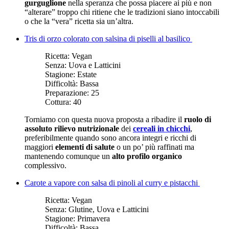
gurguglione
nella speranza che possa piacere ai più e non
“alterare” troppo chi ritiene che le tradizioni siano intoccabili
o che la “vera” ricetta sia un’altra.
Tris di orzo colorato con salsina di piselli al basilico
Ricetta:
Vegan
Senza:
Uova e Latticini
Stagione:
Estate
Difficoltà:
Bassa
Preparazione:
25
Cottura:
40
Torniamo con questa nuova proposta a ribadire il
ruolo di
assoluto rilievo nutrizionale
dei
cereali in chicchi
,
preferibilmente quando sono ancora integri e ricchi di
maggiori
elementi di salute
o un po’ più raffinati ma
mantenendo comunque un
alto profilo organico
complessivo.
Carote a vapore con salsa di pinoli al curry e pistacchi
Ricetta:
Vegan
Senza:
Glutine, Uova e Latticini
Stagione:
Primavera
Difficoltà:
Bassa