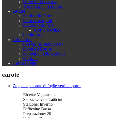
Utensili da cucina
Trucchi utili in cucina
Letture
I libri dello Chef
I libri consigliati
Cucina Naturale
Archivio Articoli
L'editoriale
Chi siamo
La Pagina dello Chef
Corsi ed Eventi
Iscriviti alla Newsletter
Contatti
Cerca ricette
carote
Zuppetta piccante di foglie verdi di porri
Ricetta:
Vegetariana
Senza:
Uova e Latticini
Stagione:
Inverno
Difficoltà:
Bassa
Preparazione:
20