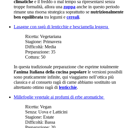
climatiche
e il freddo o mal tempo sa ripresentarsi senza
troppe formalità, allora una
zuppa
anche in questo periodo
rimane una risorsa strategica soprattutto se
nutrizionalmente
ben equilibrata
tra legumi e
cereali
.
Lasagne con ragù di lenticchie e besciamella leggera
Ricetta:
Vegetariana
Stagione:
Primavera
Difficoltà:
Media
Preparazione:
35
Cottura:
50
In questa tradizionale preparazione che esprime totalmente
l’anima Italiana della cucina popolare
le versioni possibili
sono praticamente infinite, qui viaggiamo nell’ottica più
classica e al consueto ragù di carne abbiamo sostituito un
altrettanto ottimo ragù di
lenticchie
.
Millefoglie vegetale ai profumi di erbe aromatiche
Ricetta:
Vegan
Senza:
Uova e Latticini
Stagione:
Estate
Difficoltà:
Bassa
Preparazione:
20