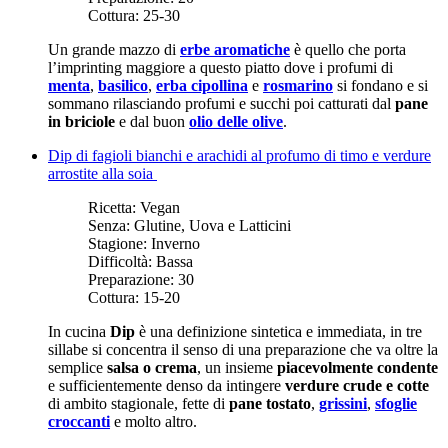
Cottura:
25-30
Un grande mazzo di
erbe aromatiche
è quello che porta
l’imprinting maggiore a questo piatto dove i profumi di
menta
,
basilico
,
erba cipollina
e
rosmarino
si fondano e si
sommano rilasciando profumi e succhi poi catturati dal
pane
in briciole
e dal buon
olio delle olive
.
Dip di fagioli bianchi e arachidi al profumo di timo e verdure
arrostite alla soia
Ricetta:
Vegan
Senza:
Glutine, Uova e Latticini
Stagione:
Inverno
Difficoltà:
Bassa
Preparazione:
30
Cottura:
15-20
In cucina
Dip
è una definizione sintetica e immediata, in tre
sillabe si concentra il senso di una preparazione che va oltre la
semplice
salsa o crema
, un insieme
piacevolmente condente
e sufficientemente denso da intingere
verdure crude e cotte
di ambito stagionale, fette di
pane tostato
,
grissini
,
sfoglie
croccanti
e molto altro.