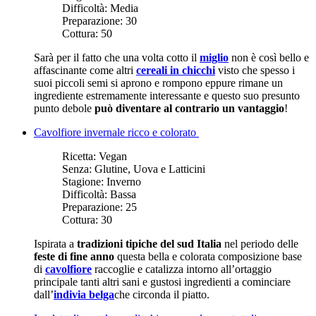
Difficoltà:
Media
Preparazione:
30
Cottura:
50
Sarà per il fatto che una volta cotto il
miglio
non è così bello e
affascinante come altri
cereali in chicchi
visto che spesso i
suoi piccoli semi si aprono e rompono eppure rimane un
ingrediente estremamente interessante e questo suo presunto
punto debole
può diventare al contrario un vantaggio
!
Cavolfiore invernale ricco e colorato
Ricetta:
Vegan
Senza:
Glutine, Uova e Latticini
Stagione:
Inverno
Difficoltà:
Bassa
Preparazione:
25
Cottura:
30
Ispirata a
tradizioni tipiche del sud Italia
nel periodo delle
feste di fine anno
questa bella e colorata composizione base
di
cavolfiore
raccoglie e catalizza intorno all’ortaggio
principale tanti altri sani e gustosi ingredienti a cominciare
dall’
indivia belga
che circonda il piatto.