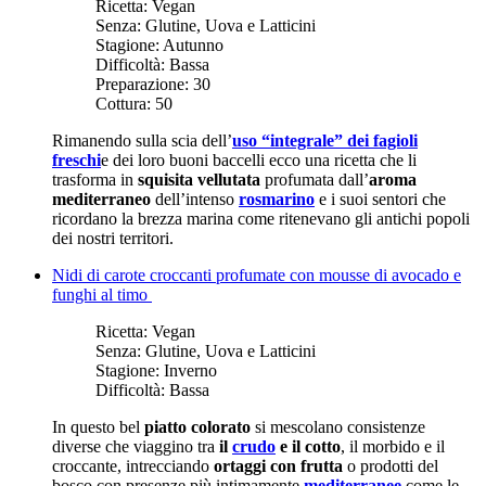
Ricetta:
Vegan
Senza:
Glutine, Uova e Latticini
Stagione:
Autunno
Difficoltà:
Bassa
Preparazione:
30
Cottura:
50
Rimanendo sulla scia dell’
uso “integrale” dei fagioli
freschi
e dei loro buoni baccelli ecco una ricetta che li
trasforma in
squisita vellutata
profumata dall’
aroma
mediterraneo
dell’intenso
rosmarino
e i suoi sentori che
ricordano la brezza marina come ritenevano gli antichi popoli
dei nostri territori.
Nidi di carote croccanti profumate con mousse di avocado e
funghi al timo
Ricetta:
Vegan
Senza:
Glutine, Uova e Latticini
Stagione:
Inverno
Difficoltà:
Bassa
In questo bel
piatto colorato
si mescolano consistenze
diverse che viaggino tra
il
crudo
e il cotto
, il morbido e il
croccante, intrecciando
ortaggi con frutta
o prodotti del
bosco con presenze più intimamente
mediterranee
come le