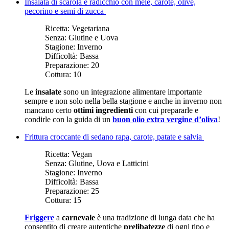
Insalata di scarola e radicchio con mele, carote, olive,
pecorino e semi di zucca
Ricetta:
Vegetariana
Senza:
Glutine e Uova
Stagione:
Inverno
Difficoltà:
Bassa
Preparazione:
20
Cottura:
10
Le
insalate
sono un integrazione alimentare importante
sempre e non solo nella bella stagione e anche in inverno non
mancano certo
ottimi ingredienti
con cui prepararle e
condirle con la guida di un
buon olio extra vergine d’oliva
!
Frittura croccante di sedano rapa, carote, patate e salvia
Ricetta:
Vegan
Senza:
Glutine, Uova e Latticini
Stagione:
Inverno
Difficoltà:
Bassa
Preparazione:
25
Cottura:
15
Friggere
a
carnevale
è una tradizione di lunga data che ha
consentito di creare autentiche
prelibatezze
di ogni tipo e