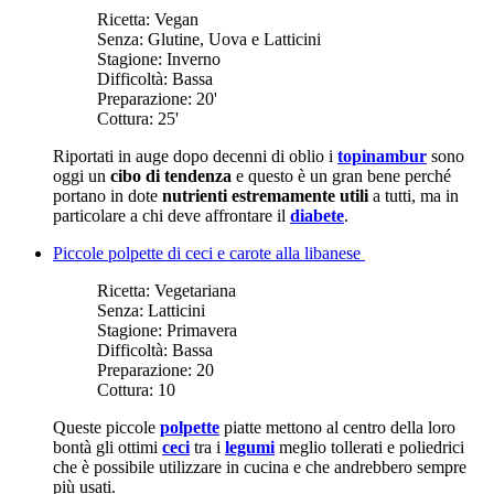
Ricetta:
Vegan
Senza:
Glutine, Uova e Latticini
Stagione:
Inverno
Difficoltà:
Bassa
Preparazione:
20'
Cottura:
25'
Riportati in auge dopo decenni di oblio i
topinambur
sono
oggi un
cibo di tendenza
e questo è un gran bene perché
portano in dote
nutrienti estremamente utili
a tutti, ma in
particolare a chi deve affrontare il
diabete
.
Piccole polpette di ceci e carote alla libanese
Ricetta:
Vegetariana
Senza:
Latticini
Stagione:
Primavera
Difficoltà:
Bassa
Preparazione:
20
Cottura:
10
Queste piccole
polpette
piatte mettono al centro della loro
bontà gli ottimi
ceci
tra i
legumi
meglio tollerati e poliedrici
che è possibile utilizzare in cucina e che andrebbero sempre
più usati.