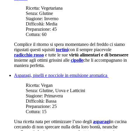
Ricetta:
Vegetariana
Senza:
Glutine
Stagione:
Inverno
Difficoltà:
Media
Preparazione:
45
Cottura:
60
Complice il ritorno si spera momentaneo del freddo ci siamo
rigustati questi squisiti
tortini
con il sempre piacevole
radicchio rosso
e tutte le sue
virtù alimentari e di benessere
insieme agli ottimi grissini alle
cipolle
che li accompagnano in
maniera perfetta.
Asparagi, piselli e nocciole in emulsione aromatica
Ricetta:
Vegan
Senza:
Glutine, Uova e Latticini
Stagione:
Primavera
Difficoltà:
Bassa
Preparazione:
25
Cottura:
15
Una ricetta nata per ottimizzare l’uso degli
asparagi
in cucina
cercando di non sprecare nulla della loro bontà, neanche