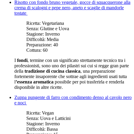
Risotto con fondo bruno vegetale, gocce di squacquerone alla
crema di scalogni e pepe nero, aneto e scaglie di mandorle
tostate
Ricetta:
Vegetariana
Senza:
Glutine e Uova
Stagione:
Inverno
Difficoltà:
Media
Preparazione:
40
Cottura:
60
I
fondi
, termine con un significato strettamente tecnico tra i
professionisti, sono uno dei pilastri sui cui si regge gran parte
della
tradizione di cucina classica
, una preparazione
fortemente insaporente che sottrae agli ingredienti usati tutta
l
’essenza aromatica
possibile per poi trasferirla e renderla
disponibile in altre ricette.
Zuppa pungente di farro con condimento denso al cavolo nero
e noci
Ricetta:
Vegan
Senza:
Uova e Latticini
Stagione:
Inverno
Difficoltà:
Bassa