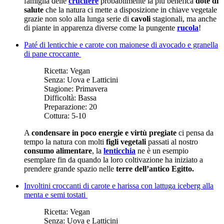
famiglia delle
crucifere
probabilmente la più benefica
dote di
salute
che la natura ci mette a disposizione in chiave vegetale
grazie non solo alla lunga serie di
cavoli
stagionali, ma anche
di piante in apparenza diverse come la pungente
rucola
!
Paté di lenticchie e carote con maionese di avocado e granella
di pane croccante
Ricetta:
Vegan
Senza:
Uova e Latticini
Stagione:
Primavera
Difficoltà:
Bassa
Preparazione:
20
Cottura:
5-10
A
condensare in poco energie e virtù pregiate
ci pensa da
tempo la natura con molti
figli vegetali
passati al nostro
consumo alimentare
, la
lenticchia
ne è un esempio
esemplare fin da quando la loro coltivazione ha iniziato a
prendere grande spazio nelle
terre dell’antico Egitto.
Involtini croccanti di carote e harissa con lattuga iceberg alla
menta e semi tostati
Ricetta:
Vegan
Senza:
Uova e Latticini