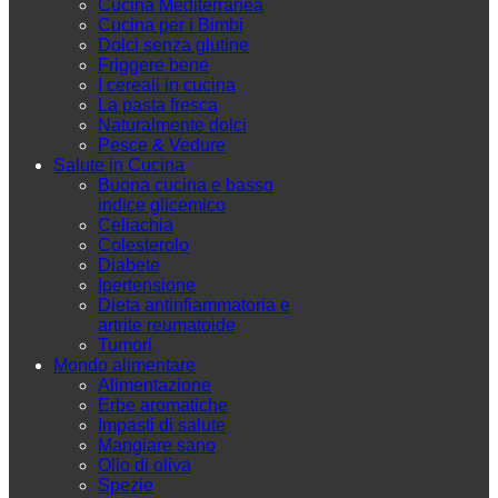
Cucina Mediterranea
Cucina per i Bimbi
Dolci senza glutine
Friggere bene
I cereali in cucina
La pasta fresca
Naturalmente dolci
Pesce & Vedure
Salute in Cucina
Buona cucina e basso
indice glicemico
Celiachia
Colesterolo
Diabete
Ipertensione
Dieta antinfiammatoria e
artrite reumatoide
Tumori
Mondo alimentare
Alimentazione
Erbe aromatiche
Impasti di salute
Mangiare sano
Olio di oliva
Spezie