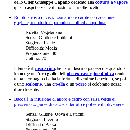
dello
Chef Giuseppe Capano
dedicato alla
cottura a vapore
questo aspetto viene dimostrato in molte ricette.
Rotolo arrosto di ceci, rosmarino e carote con zucchine
grigliate, mandorle e pomodorini all’erba cipollina
Ricetta:
Vegetariana
Senza:
Glutine e Latticini
Stagione:
Estate
Difficoltà:
Media
Preparazione:
30
Cottura:
70
Intanto è il
rosmarino
che ha un fascino pazzesco e quando si
immerge nell’
oro giallo
dell’
olio extravergine d’oliva
rende
re ogni ortaggio che ha la fortuna di venirne benedetto, se poi
è uno
scalogno
, una
cipolla
o un
porro
si celebrano nozze
d’oro lucente.
Baccalà in infusione di alloro e cedro con salsa verde di
prezzemolo, purea di carote al tartufo e polvere di olive nere
Senza:
Glutine, Uova e Latticini
Stagione:
Inverno
Difficoltà:
Bassa
Preparazione:
35